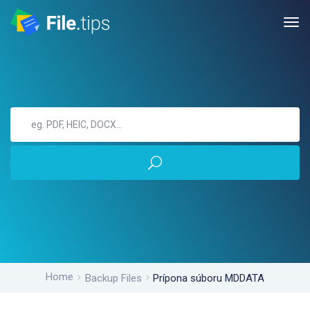
Home
Backup Files
Prípona súboru MDDATA