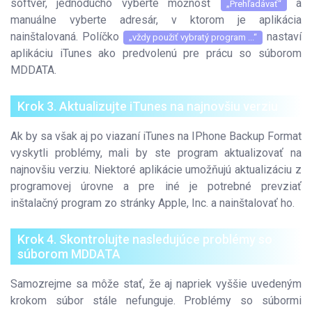
softvér, jednoducho vyberte možnosť
a
„Prehľadávať“
manuálne vyberte adresár, v ktorom je aplikácia
nainštalovaná. Políčko
nastaví
„vždy použiť vybratý program ...“
aplikáciu iTunes ako predvolenú pre prácu so súborom
MDDATA.
Krok 3. Aktualizujte iTunes na najnovšiu verziu
Ak by sa však aj po viazaní iTunes na IPhone Backup Format
vyskytli problémy, mali by ste program aktualizovať na
najnovšiu verziu. Niektoré aplikácie umožňujú aktualizáciu z
programovej úrovne a pre iné je potrebné prevziať
inštalačný program zo stránky Apple, Inc. a nainštalovať ho.
Krok 4. Skontrolujte nasledujúce problémy so
súborom MDDATA
Samozrejme sa môže stať, že aj napriek vyššie uvedeným
krokom súbor stále nefunguje. Problémy so súbormi