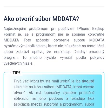
Ako otvoriť súbor MDDATA?
Najbežnejším problémom pri používaní IPhone Backup
Format je, že s programom nie je spojené konkrétne
MDDATA. Toto spôsobí otvorenie súboru MDDATA
systémovými aplikáciami, ktoré nie sú určené na tento účel,
alebo zobrazí správu, že neexistuje žiadny priradený
program. To možno rýchlo vyriešiť podľa pokynov
uvedených nižšie.
Prvá vec, ktorú by ste mali urobiť, je iba
dvojité
kliknutie na ikonu súboru MDDATA, ktorú chcete
otvoriť. Ak má operačný systém príslušnú
aplikáciu na jeho podporu a existuje tiež
asociácia medzi súborom a programom, súbor