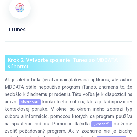
iTunes
Krok 2. Vytvorte spojenie iTunes so MDDATA
súbormi
Ak je alebo bola čerstvo nainštalovaná aplikácia, ale súbor
MDDATA stále nepoužíva program iTunes, znamená to, že
nedošlo k žiadnemu priradeniu. Táto voľba je k dispozícii na
úrovni
konkrétneho súboru, ktorá je k dispozícii v
vlastností
kontextovej ponuke. V okne sa okrem iného zobrazí typ
súboru a informácie, pomocou ktorých sa program používa
na spustenie súboru. Pomocou tlačidla
môžeme
„Zmeniť“
zvoliť požadovaný program. Ak v zozname nie je žiadny