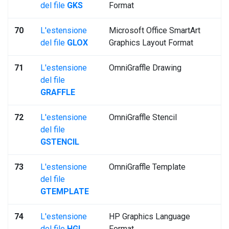
del file
GKS
Format
70
L'estensione
Microsoft Office SmartArt
del file
GLOX
Graphics Layout Format
71
L'estensione
OmniGraffle Drawing
del file
GRAFFLE
72
L'estensione
OmniGraffle Stencil
del file
GSTENCIL
73
L'estensione
OmniGraffle Template
del file
GTEMPLATE
74
L'estensione
HP Graphics Language
del file
HGL
Format