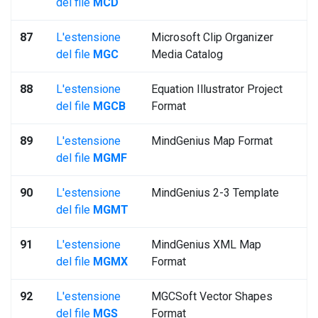
del file
MCD
87
L'estensione
Microsoft Clip Organizer
del file
MGC
Media Catalog
88
L'estensione
Equation Illustrator Project
del file
MGCB
Format
89
L'estensione
MindGenius Map Format
del file
MGMF
90
L'estensione
MindGenius 2-3 Template
del file
MGMT
91
L'estensione
MindGenius XML Map
del file
MGMX
Format
92
L'estensione
MGCSoft Vector Shapes
del file
MGS
Format