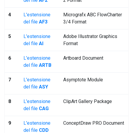
del file
AF2
2 Format
4
L'estensione
Micrografx ABC FlowCharter
del file
AF3
3/4 Format
5
L'estensione
Adobe Illustrator Graphics
del file
AI
Format
6
L'estensione
Artboard Document
del file
ARTB
7
L'estensione
Asymptote Module
del file
ASY
8
L'estensione
ClipArt Gallery Package
del file
CAG
9
L'estensione
ConceptDraw PRO Document
del file
CDD