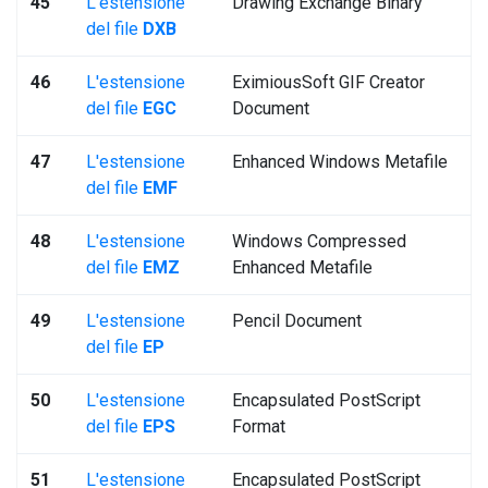
45
L'estensione
Drawing Exchange Binary
del file
DXB
46
L'estensione
EximiousSoft GIF Creator
del file
EGC
Document
47
L'estensione
Enhanced Windows Metafile
del file
EMF
48
L'estensione
Windows Compressed
del file
EMZ
Enhanced Metafile
49
L'estensione
Pencil Document
del file
EP
50
L'estensione
Encapsulated PostScript
del file
EPS
Format
51
L'estensione
Encapsulated PostScript