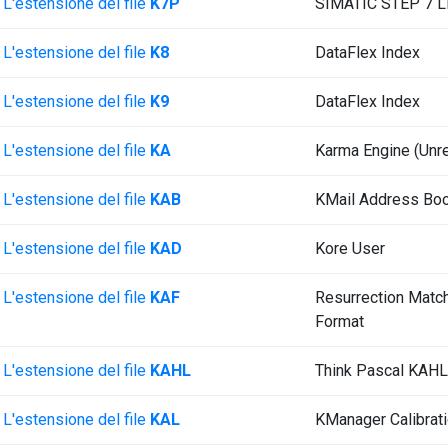
L'estensione del file
K7P
SIMATIC STEP 7 Li
L'estensione del file
K8
DataFlex Index
L'estensione del file
K9
DataFlex Index
L'estensione del file
KA
Karma Engine (Unre
L'estensione del file
KAB
KMail Address Bo
L'estensione del file
KAD
Kore User
L'estensione del file
KAF
Resurrection Matc
Format
L'estensione del file
KAHL
Think Pascal KAHL
L'estensione del file
KAL
KManager Calibrat