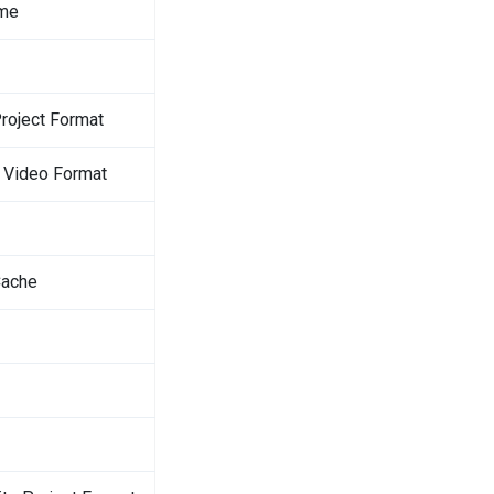
ame
roject Format
 Video Format
Cache