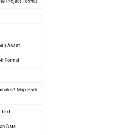
te Project Format
al) Asset
ok Format
hmaker! Map Pack
 Text
ion Data