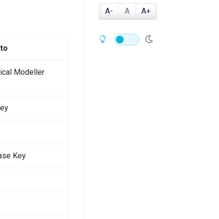
A-
A
A+
to
cal Modeller
Key
ase Key