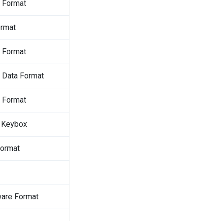
 Format
ormat
 Format
 Data Format
 Format
d Keybox
Format
are Format