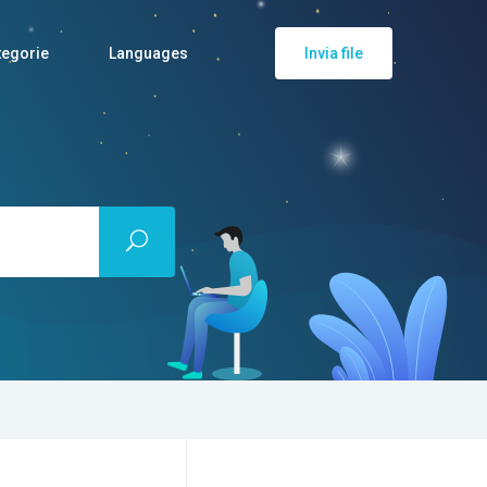
tegorie
Languages
Invia file