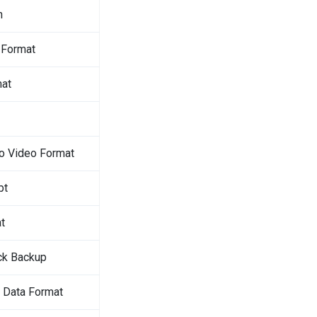
n
 Format
mat
o Video Format
pt
t
ck Backup
 Data Format