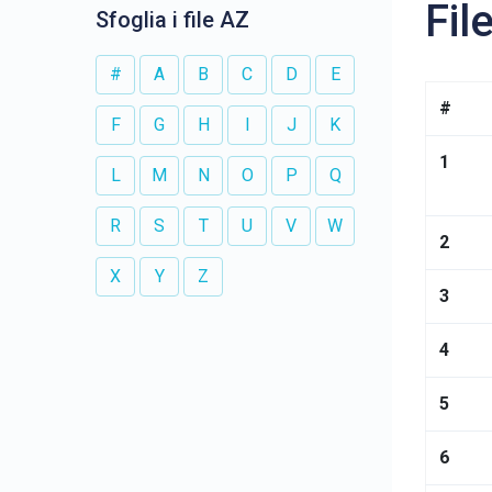
Fil
Sfoglia i file AZ
#
A
B
C
D
E
#
F
G
H
I
J
K
1
L
M
N
O
P
Q
R
S
T
U
V
W
2
X
Y
Z
3
4
5
6