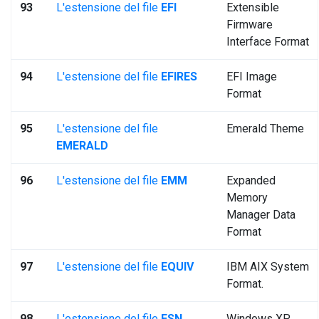
93
L'estensione del file
EFI
Extensible
Firmware
Interface Format
94
L'estensione del file
EFIRES
EFI Image
Format
95
L'estensione del file
Emerald Theme
EMERALD
96
L'estensione del file
EMM
Expanded
Memory
Manager Data
Format
97
L'estensione del file
EQUIV
IBM AIX System
Format.
98
L'estensione del file
ESN
Windows XP