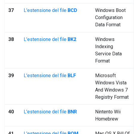
37
L'estensione del file
BCD
Windows Boot
Configuration
Data Format
38
L'estensione del file
BK2
Windows
Indexing
Service Data
Format
39
L'estensione del file
BLF
Microsoft
Windows Vista
And Windows 7
Registry Format
40
L'estensione del file
BNR
Nintento Wii
Homebrew
41
L'estensione del file
BOM
Mac OS X Bill Of