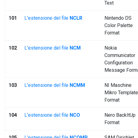
Text
101
L'estensione del file
NCLR
Nintendo DS
Color Palette
Format
102
L'estensione del file
NCM
Nokia
Communicator
Configuration
Message Form
103
L'estensione del file
NCMM
NI Maschine
Mikro Template
Format
104
L'estensione del file
NCO
Nero BackItUp
Format
105
L'estensione del file
NCOMP
SAM Dirichlet