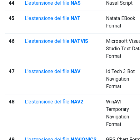
44
L'estensione del file
NAS
Nasal Script
45
L'estensione del file
NAT
Natata EBook
Format
46
L'estensione del file
NATVIS
Microsoft Visua
Studio Text Dat
Format
47
L'estensione del file
NAV
Id Tech 3 Bot
Navigation
Format
48
L'estensione del file
NAV2
WinAVI
Temporary
Navigation
Format
49
L'estensione del file
NAVIONICS
GPS Chart Form