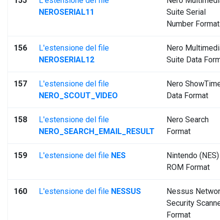
155
L'estensione del file
Nero Multimedi
NEROSERIAL11
Suite Serial
Number Format
156
L'estensione del file
Nero Multimedi
NEROSERIAL12
Suite Data For
157
L'estensione del file
Nero ShowTim
NERO_SCOUT_VIDEO
Data Format
158
L'estensione del file
Nero Search
NERO_SEARCH_EMAIL_RESULT
Format
159
L'estensione del file
NES
Nintendo (NES)
ROM Format
160
L'estensione del file
NESSUS
Nessus Netwo
Security Scann
Format