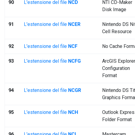
90
L'estensione del file
NCD
NTI CD-Maker
Disk Image
91
L'estensione del file
NCER
Nintendo DS Ni
Cell Resource
92
L'estensione del file
NCF
No Cache Form
93
L'estensione del file
NCFG
ArcGIS Explore
Configuration
Format
94
L'estensione del file
NCGR
Nintendo DS Tit
Graphics Forma
95
L'estensione del file
NCH
Outlook Expres
Folder Format
96
L'estensione del file
NCI
Mastercam