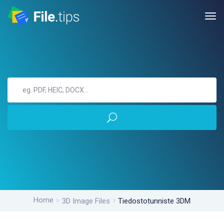
Home
3D Image Files
Tiedostotunniste 3DM