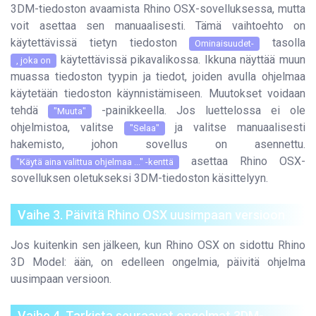
3DM-tiedoston avaamista Rhino OSX-sovelluksessa, mutta
voit asettaa sen manuaalisesti. Tämä vaihtoehto on
käytettävissä tietyn tiedoston
tasolla
Ominaisuudet-
käytettävissä pikavalikossa. Ikkuna näyttää muun
, joka on
muassa tiedoston tyypin ja tiedot, joiden avulla ohjelmaa
käytetään tiedoston käynnistämiseen. Muutokset voidaan
tehdä
-painikkeella. Jos luettelossa ei ole
"Muuta"
ohjelmistoa, valitse
ja valitse manuaalisesti
"Selaa"
hakemisto, johon sovellus on asennettu.
asettaa Rhino OSX-
"Käytä aina valittua ohjelmaa ..." -kenttä
sovelluksen oletukseksi 3DM-tiedoston käsittelyyn.
Vaihe 3. Päivitä Rhino OSX uusimpaan versioon
Jos kuitenkin sen jälkeen, kun Rhino OSX on sidottu Rhino
3D Model: ään, on edelleen ongelmia, päivitä ohjelma
uusimpaan versioon.
Vaihe 4. Tarkista seuraavat ongelmat 3DM-