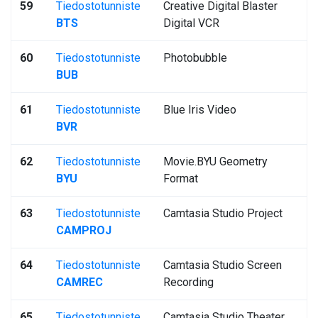
59
Tiedostotunniste
Creative Digital Blaster
BTS
Digital VCR
60
Tiedostotunniste
Photobubble
BUB
61
Tiedostotunniste
Blue Iris Video
BVR
62
Tiedostotunniste
Movie.BYU Geometry
BYU
Format
63
Tiedostotunniste
Camtasia Studio Project
CAMPROJ
64
Tiedostotunniste
Camtasia Studio Screen
CAMREC
Recording
65
Tiedostotunniste
Camtasia Studio Theater