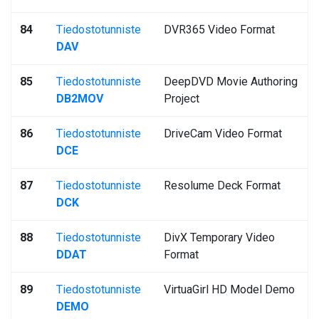
84
Tiedostotunniste
DVR365 Video Format
DAV
85
Tiedostotunniste
DeepDVD Movie Authoring
DB2MOV
Project
86
Tiedostotunniste
DriveCam Video Format
DCE
87
Tiedostotunniste
Resolume Deck Format
DCK
88
Tiedostotunniste
DivX Temporary Video
DDAT
Format
89
Tiedostotunniste
VirtuaGirl HD Model Demo
DEMO