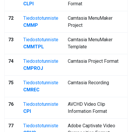
CLPI
Format
72
Tiedostotunniste
Camtasia MenuMaker
CMMP
Project
73
Tiedostotunniste
Camtasia MenuMaker
CMMTPL
Template
74
Tiedostotunniste
Camtasia Project Format
CMPROJ
75
Tiedostotunniste
Camtasia Recording
CMREC
76
Tiedostotunniste
AVCHD Video Clip
CPI
Information Format
77
Tiedostotunniste
Adobe Captivate Video