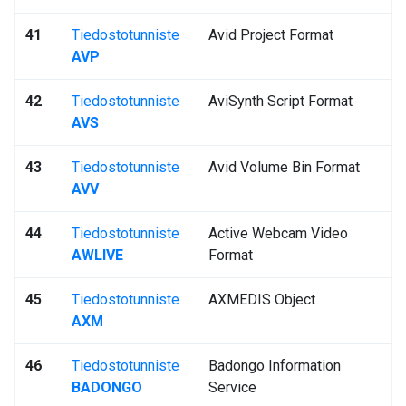
41
Tiedostotunniste
Avid Project Format
AVP
42
Tiedostotunniste
AviSynth Script Format
AVS
43
Tiedostotunniste
Avid Volume Bin Format
AVV
44
Tiedostotunniste
Active Webcam Video
AWLIVE
Format
45
Tiedostotunniste
AXMEDIS Object
AXM
46
Tiedostotunniste
Badongo Information
BADONGO
Service