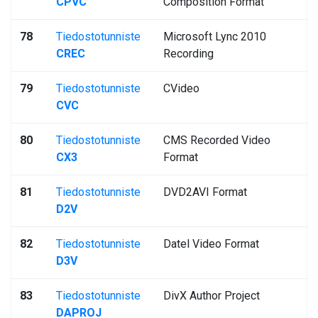
CPVC
Composition Format
78
Tiedostotunniste
Microsoft Lync 2010
CREC
Recording
79
Tiedostotunniste
CVideo
CVC
80
Tiedostotunniste
CMS Recorded Video
CX3
Format
81
Tiedostotunniste
DVD2AVI Format
D2V
82
Tiedostotunniste
Datel Video Format
D3V
83
Tiedostotunniste
DivX Author Project
DAPROJ