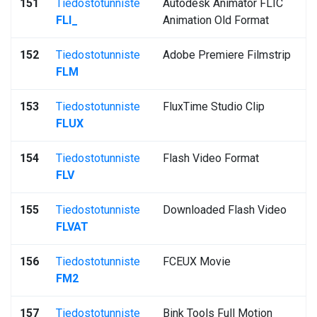
151
Tiedostotunniste
Autodesk Animator FLIC
FLI_
Animation Old Format
152
Tiedostotunniste
Adobe Premiere Filmstrip
FLM
153
Tiedostotunniste
FluxTime Studio Clip
FLUX
154
Tiedostotunniste
Flash Video Format
FLV
155
Tiedostotunniste
Downloaded Flash Video
FLVAT
156
Tiedostotunniste
FCEUX Movie
FM2
157
Tiedostotunniste
Bink Tools Full Motion