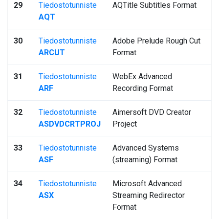
29
Tiedostotunniste
AQTitle Subtitles Format
AQT
30
Tiedostotunniste
Adobe Prelude Rough Cut
ARCUT
Format
31
Tiedostotunniste
WebEx Advanced
ARF
Recording Format
32
Tiedostotunniste
Aimersoft DVD Creator
ASDVDCRTPROJ
Project
33
Tiedostotunniste
Advanced Systems
ASF
(streaming) Format
34
Tiedostotunniste
Microsoft Advanced
ASX
Streaming Redirector
Format