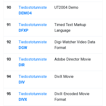
90
Tiedostotunniste
UT2004 Demo
DEMO4
91
Tiedostotunniste
Timed Text Markup
DFXP
Language
92
Tiedostotunniste
Digi-Watcher Video Data
DGW
Format
93
Tiedostotunniste
Adobe Director Movie
DIR
94
Tiedostotunniste
DivX Movie
DIV
95
Tiedostotunniste
DivX-Encoded Movie
DIVX
Format