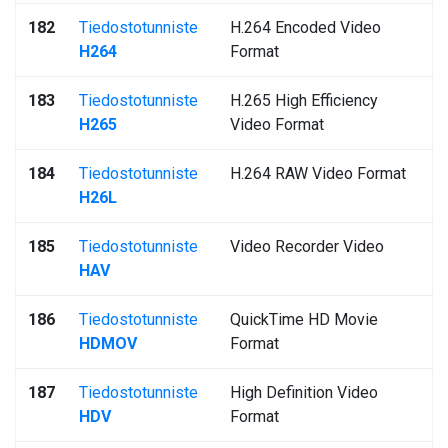
182
Tiedostotunniste
H.264 Encoded Video
H264
Format
183
Tiedostotunniste
H.265 High Efficiency
H265
Video Format
184
Tiedostotunniste
H.264 RAW Video Format
H26L
185
Tiedostotunniste
Video Recorder Video
HAV
186
Tiedostotunniste
QuickTime HD Movie
HDMOV
Format
187
Tiedostotunniste
High Definition Video
HDV
Format