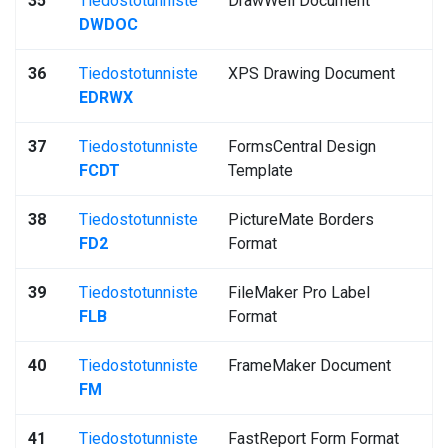
35
Tiedostotunniste
DrawWell Document
DWDOC
36
Tiedostotunniste
XPS Drawing Document
EDRWX
37
Tiedostotunniste
FormsCentral Design
FCDT
Template
38
Tiedostotunniste
PictureMate Borders
FD2
Format
39
Tiedostotunniste
FileMaker Pro Label
FLB
Format
40
Tiedostotunniste
FrameMaker Document
FM
41
Tiedostotunniste
FastReport Form Format