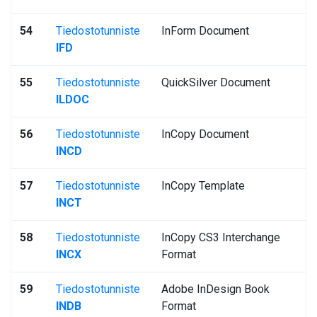
54
Tiedostotunniste
InForm Document
IFD
55
Tiedostotunniste
QuickSilver Document
ILDOC
56
Tiedostotunniste
InCopy Document
INCD
57
Tiedostotunniste
InCopy Template
INCT
58
Tiedostotunniste
InCopy CS3 Interchange
INCX
Format
59
Tiedostotunniste
Adobe InDesign Book
INDB
Format