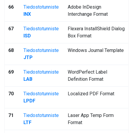
66
Tiedostotunniste
Adobe InDesign
INX
Interchange Format
67
Tiedostotunniste
Flexera InstallShield Dialog
ISD
Box Format
68
Tiedostotunniste
Windows Journal Template
JTP
69
Tiedostotunniste
WordPerfect Label
LAB
Definition Format
70
Tiedostotunniste
Localized PDF Format
LPDF
71
Tiedostotunniste
Laser App Temp Form
LTF
Format