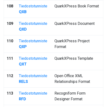
108
Tiedostotunniste
QuarkXPress Book Format
QXB
109
Tiedostotunniste
QuarkXPress Document
QXD
110
Tiedostotunniste
QuarkXPress Project
QXP
Format
111
Tiedostotunniste
QuarkXPress Template
QXT
112
Tiedostotunniste
Open Office XML
RELS
Relationships Format
113
Tiedostotunniste
Recogniform Form
RFD
Designer Format