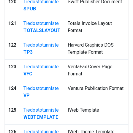
120
Tiedostotunniste
Swift Publisher Document
SPUB
121
Tiedostotunniste
Totals Invoice Layout
TOTALSLAYOUT
Format
122
Tiedostotunniste
Harvard Graphics DOS
TP3
Template Format
123
Tiedostotunniste
VentaFax Cover Page
VFC
Format
124
Tiedostotunniste
Ventura Publication Format
VP
125
Tiedostotunniste
IWeb Template
WEBTEMPLATE
126
Tiedostotunniste
IWeb Theme Template