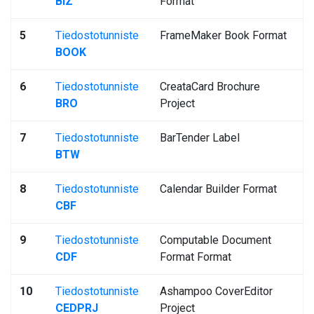
BIZ
Format
5
Tiedostotunniste
FrameMaker Book Format
BOOK
6
Tiedostotunniste
CreataCard Brochure
BRO
Project
7
Tiedostotunniste
BarTender Label
BTW
8
Tiedostotunniste
Calendar Builder Format
CBF
9
Tiedostotunniste
Computable Document
CDF
Format Format
10
Tiedostotunniste
Ashampoo CoverEditor
CEDPRJ
Project