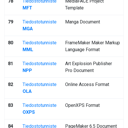
78
Tiedostotunniste
MediaFACE Project
MFT
Template
79
Tiedostotunniste
Manga Document
MGA
80
Tiedostotunniste
FrameMaker Maker Markup
MML
Language Format
81
Tiedostotunniste
Art Explosion Publisher
NPP
Pro Document
82
Tiedostotunniste
Online Access Format
OLA
83
Tiedostotunniste
OpenXPS Format
OXPS
84
Tiedostotunniste
PageMaker 6.5 Document