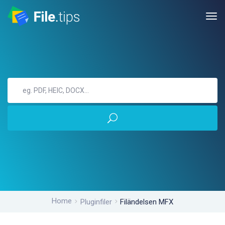
Home
Pluginfiler
Filändelsen MFX