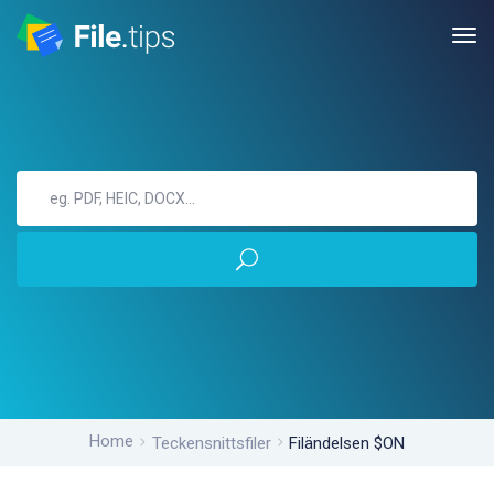
Home
Teckensnittsfiler
Filändelsen $ON