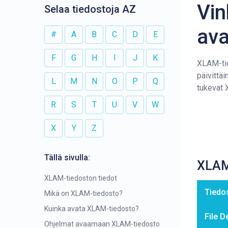
Vin
Selaa tiedostoja AZ
av
#
A
B
C
D
E
F
G
H
I
J
K
XLAM-tie
päivittä
L
M
N
O
P
Q
tukevat 
R
S
T
U
V
W
X
Y
Z
Tällä sivulla:
XLAM
XLAM-tiedoston tiedot
Tiedo
Mikä on XLAM-tiedosto?
Kuinka avata XLAM-tiedosto?
File D
Ohjelmat avaamaan XLAM-tiedosto