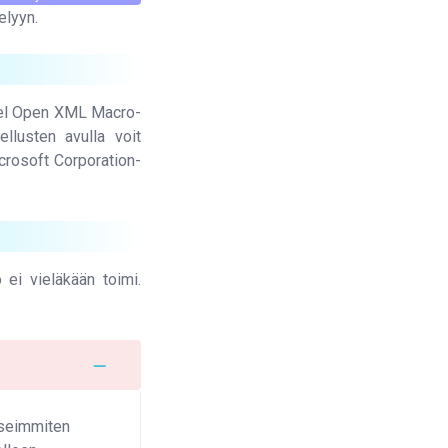
elyyn.
xcel Open XML Macro-
llusten avulla voit
icrosoft Corporation-
 ei vieläkään toimi.
useimmiten