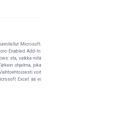
nnitellut Microsoft.
cro-Enabled Add-In:
s: sta, vaikka niitä
Tärkein ohjelma, joka
Vaihtoehtoisesti voit
crosoft Excel: ää ei