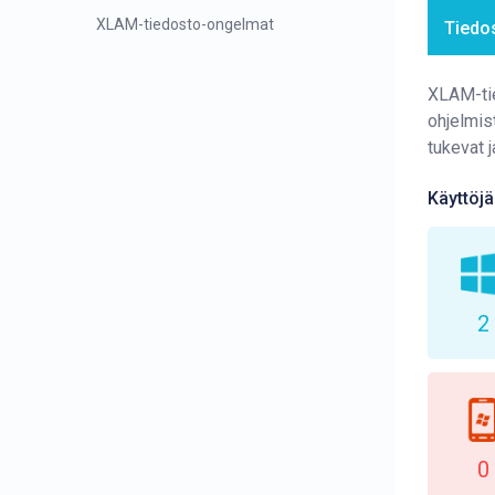
XLAM-tiedosto-ongelmat
Tiedo
XLAM-tie
ohjelmis
tukevat 
Käyttöjä
2
0