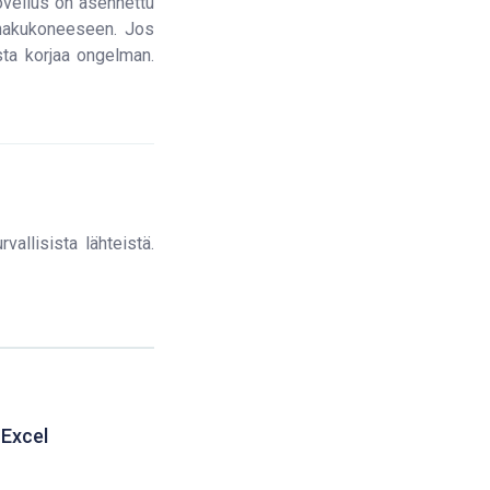
ovellus on asennettu
n hakukoneeseen. Jos
ta korjaa ongelman.
vallisista lähteistä.
 Excel