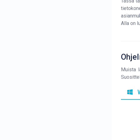
Tässä ta
tietokon
asianmuk
Alla on 
Ohje
Muista l
Suositte
W