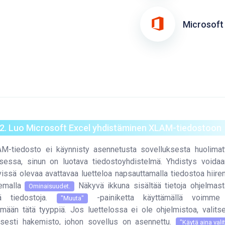
Microsoft 
 2. Luo Microsoft Excel yhdistäminen XLAM-tiedostoon
M-tiedosto ei käynnisty asennetusta sovelluksesta huolimat
sessa, sinun on luotava tiedostoyhdistelmä. Yhdistys voidaa
vissä olevaa avattavaa luetteloa napsauttamalla tiedostoa hiire
semalla
Näkyvä ikkuna sisältää tietoja ohjelmast
Ominaisuudet.
iä tiedostoja.
-painiketta käyttämällä voimme 
"Muuta"
emään tätä tyyppiä. Jos luettelossa ei ole ohjelmistoa, valit
isesti hakemisto, johon sovellus on asennettu.
"Käytä aina vali