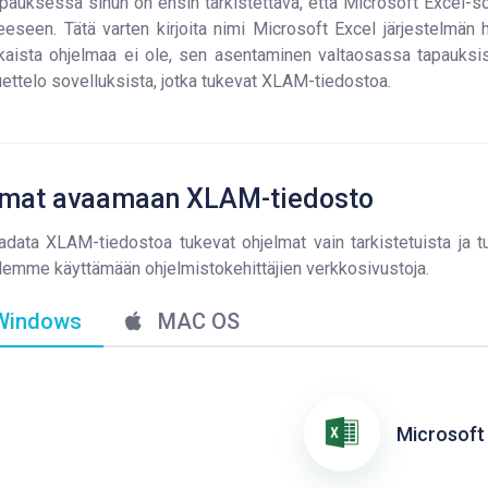
pauksessa sinun on ensin tarkistettava, että Microsoft Excel-s
eeseen. Tätä varten kirjoita nimi Microsoft Excel järjestelmä
aista ohjelmaa ei ole, sen asentaminen valtaosassa tapauksis
luettelo sovelluksista, jotka tukevat XLAM-tiedostoa.
lmat avaamaan XLAM-tiedosto
adata XLAM-tiedostoa tukevat ohjelmat vain tarkistetuista ja tur
lemme käyttämään ohjelmistokehittäjien verkkosivustoja.
indows
MAC OS
Microsoft