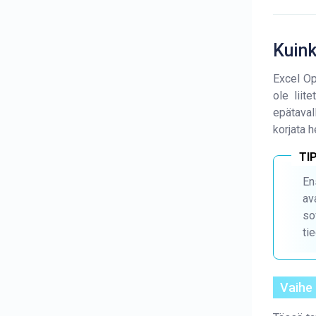
Kuin
Excel O
ole liit
epätaval
korjata h
En
av
so
ti
Vaihe 