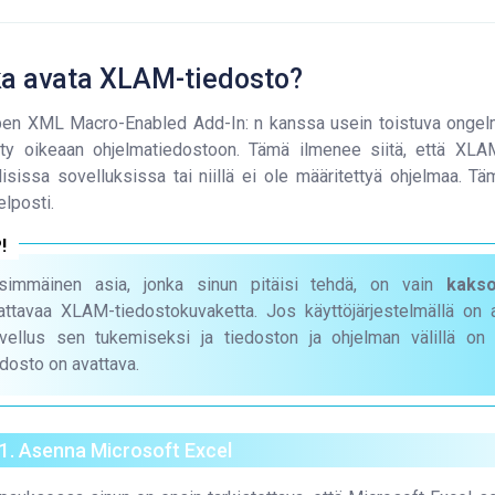
ka avata XLAM-tiedosto?
pen XML Macro-Enabled Add-In: n kanssa usein toistuva ongel
etty oikeaan ohjelmatiedostoon. Tämä ilmenee siitä, että XLA
lisissa sovelluksissa tai niillä ei ole määritettyä ohjelmaa. 
elposti.
simmäinen asia, jonka sinun pitäisi tehdä, on vain
kakso
attavaa XLAM-tiedostokuvaketta. Jos käyttöjärjestelmällä on
vellus sen tukemiseksi ja tiedoston ja ohjelman välillä on
edosto on avattava.
1. Asenna Microsoft Excel