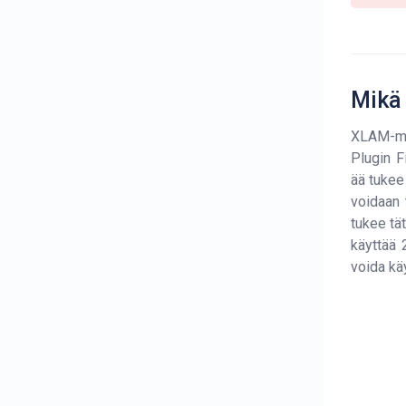
Mikä
XLAM-muo
Plugin F
ää tukee
voidaan 
tukee tä
käyttää 
voida kä