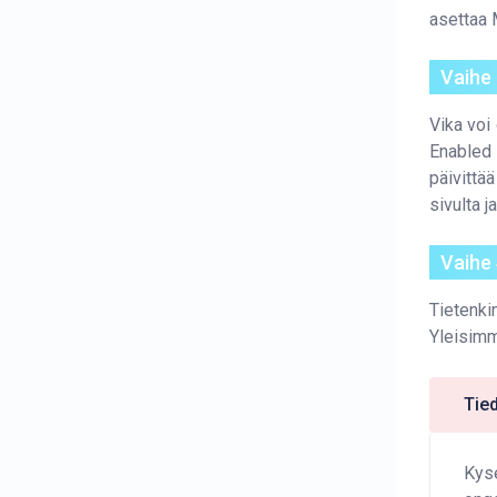
asettaa 
Vaihe 
Vika voi
Enabled
päivittä
sivulta j
Vaihe
Tietenki
Yleisimm
Tied
Kyse