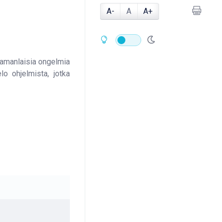
A-
A
A+
samanlaisia ongelmia
lo ohjelmista, jotka