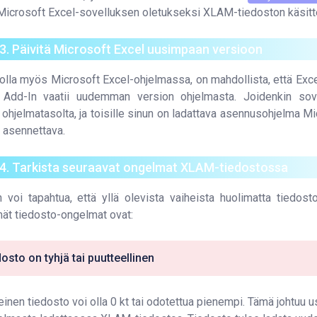
Microsoft Excel-sovelluksen oletukseksi XLAM-tiedoston käsitt
3. Päivitä Microsoft Excel uusimpaan versioon
 olla myös Microsoft Excel-ohjelmassa, on mahdollista, että E
 Add-In vaatii uudemman version ohjelmasta. Joidenkin sove
ä ohjelmatasolta, ja toisille sinun on ladattava asennusohjelma M
a asennettava.
 4. Tarkista seuraavat ongelmat XLAM-tiedostossa
n voi tapahtua, että yllä olevista vaiheista huolimatta tiedosto
ät tiedosto-ongelmat ovat:
osto on tyhjä tai puutteellinen
inen tiedosto voi olla 0 kt tai odotettua pienempi. Tämä johtuu 