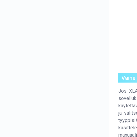
Vaihe
Jos XLA
sovelluk
käytettä
ja valit
tyyppis
käsittel
manuaal