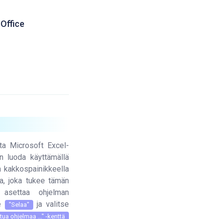
Office
ta Microsoft Excel-
n luoda käyttämällä
n kakkospainikkeella
a, joka tukee tämän
asettaa ohjelman
se
ja valitse
"Selaa"
ttua ohjelmaa ..." -kenttä