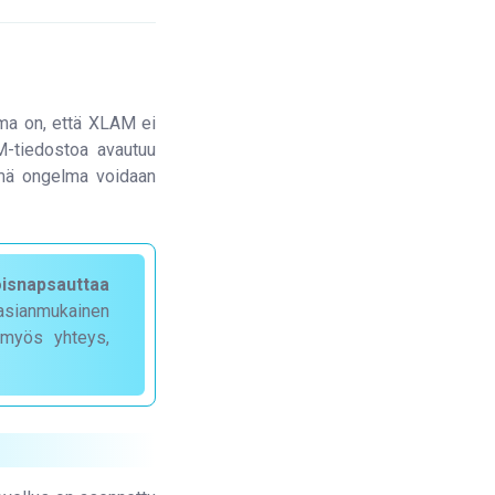
ma on, että XLAM ei
M-tiedostoa avautuu
Tämä ongelma voidaan
isnapsauttaa
 asianmukainen
 myös yhteys,