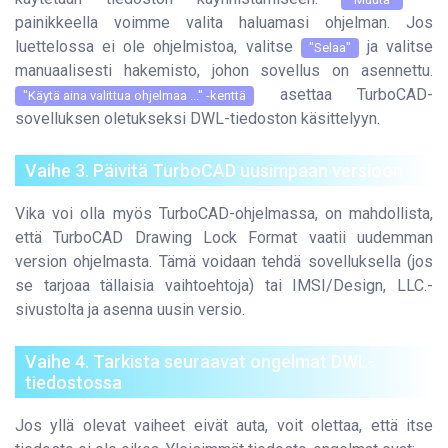
painikkeella voimme valita haluamasi ohjelman. Jos
luettelossa ei ole ohjelmistoa, valitse
ja valitse
"Selaa"
manuaalisesti hakemisto, johon sovellus on asennettu.
asettaa TurboCAD-
"Käytä aina valittua ohjelmaa ..." -kenttä
sovelluksen oletukseksi DWL-tiedoston käsittelyyn.
Vaihe 3. Päivitä TurboCAD uusimpaan versioon
Vika voi olla myös TurboCAD-ohjelmassa, on mahdollista,
että TurboCAD Drawing Lock Format vaatii uudemman
version ohjelmasta. Tämä voidaan tehdä sovelluksella (jos
se tarjoaa tällaisia vaihtoehtoja) tai IMSI/Design, LLC.-
sivustolta ja asenna uusin versio.
Vaihe 4. Tarkista seuraavat ongelmat DWL-
tiedostossa
Jos yllä olevat vaiheet eivät auta, voit olettaa, että itse