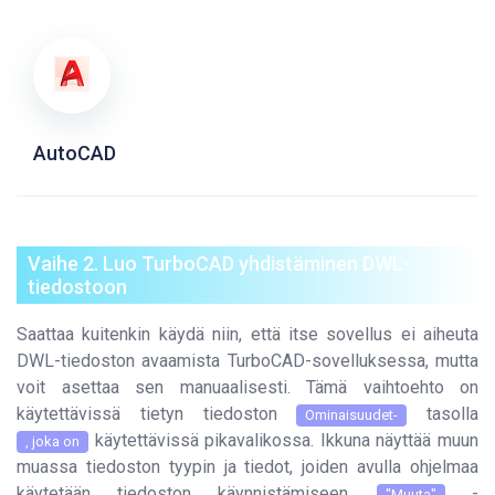
AutoCAD
Vaihe 2. Luo TurboCAD yhdistäminen DWL-
tiedostoon
Saattaa kuitenkin käydä niin, että itse sovellus ei aiheuta
DWL-tiedoston avaamista TurboCAD-sovelluksessa, mutta
voit asettaa sen manuaalisesti. Tämä vaihtoehto on
käytettävissä tietyn tiedoston
tasolla
Ominaisuudet-
käytettävissä pikavalikossa. Ikkuna näyttää muun
, joka on
muassa tiedoston tyypin ja tiedot, joiden avulla ohjelmaa
käytetään tiedoston käynnistämiseen.
-
"Muuta"