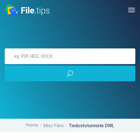
Home
Misc Files
Tiedostotunniste DWL