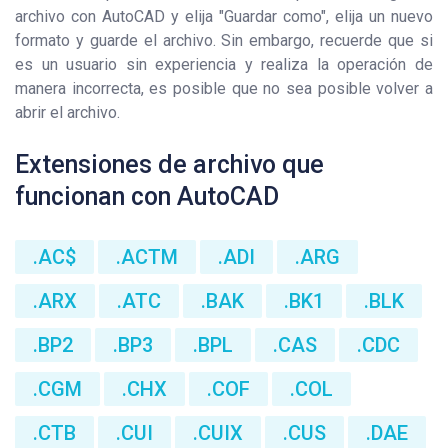
archivo con AutoCAD y elija "Guardar como", elija un nuevo
formato y guarde el archivo. Sin embargo, recuerde que si
es un usuario sin experiencia y realiza la operación de
manera incorrecta, es posible que no sea posible volver a
abrir el archivo.
Extensiones de archivo que
funcionan con AutoCAD
.AC$
.ACTM
.ADI
.ARG
.ARX
.ATC
.BAK
.BK1
.BLK
.BP2
.BP3
.BPL
.CAS
.CDC
.CGM
.CHX
.COF
.COL
.CTB
.CUI
.CUIX
.CUS
.DAE