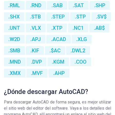
.RML
.RND
.SAB
.SAT
.SHP
.SHX
.STB
.STEP
.STP
.SV$
.UNT
.VLX
.XTP
.NC1
.AB$
.W2D
.APJ
.ACAD
.XLG
.SMB
.KIF
.$AC
.DWL2
.MND
.DVP
.KGM
.COO
.XMX
.MVF
.AHP
¿Dónde descargar AutoCAD?
Para descargar AutoCAD de forma segura, es mejor utilizar
el sitio web del editor del software. Vaya a los detalles del
programa AutoCAD, allí encontrará un enlace al sitio web del