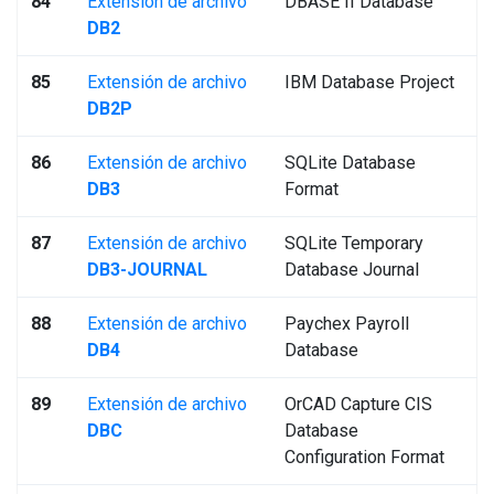
84
Extensión de archivo
DBASE II Database
DB2
85
Extensión de archivo
IBM Database Project
DB2P
86
Extensión de archivo
SQLite Database
DB3
Format
87
Extensión de archivo
SQLite Temporary
DB3-JOURNAL
Database Journal
88
Extensión de archivo
Paychex Payroll
DB4
Database
89
Extensión de archivo
OrCAD Capture CIS
DBC
Database
Configuration Format