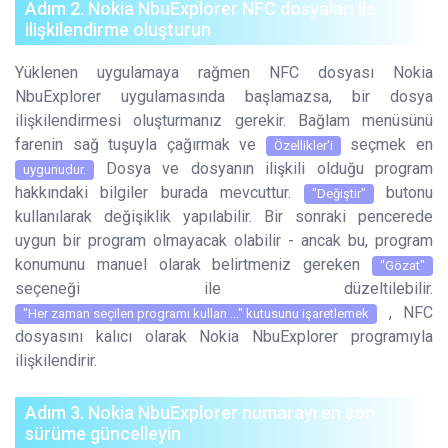
Adım 2. Nokia NbuExplorer NFC dosyaları ile
ilişkilendirme oluşturun
Yüklenen uygulamaya rağmen NFC dosyası Nokia
NbuExplorer uygulamasında başlamazsa, bir dosya
ilişkilendirmesi oluşturmanız gerekir. Bağlam menüsünü
farenin sağ tuşuyla çağırmak ve
seçmek en
Özellikler'i
Dosya ve dosyanın ilişkili olduğu program
uygunudur.
hakkındaki bilgiler burada mevcuttur.
butonu
"Değiştir"
kullanılarak değişiklik yapılabilir. Bir sonraki pencerede
uygun bir program olmayacak olabilir - ancak bu, program
konumunu manuel olarak belirtmeniz gereken
"Gözat"
seçeneği ile düzeltilebilir.
, NFC
"Her zaman seçilen programı kullan ..." kutusunu işaretlemek
dosyasını kalıcı olarak Nokia NbuExplorer programıyla
ilişkilendirir.
Adım 3. Nokia NbuExplorer numarayı en son
sürüme güncelleyin