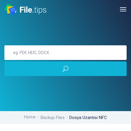
Home
Backup Files
Dosya Uzantısı NFC