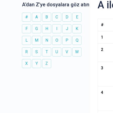
A i
A'dan Z'ye dosyalara göz atın
#
A
B
C
D
E
#
F
G
H
I
J
K
1
L
M
N
O
P
Q
2
R
S
T
U
V
W
X
Y
Z
3
4