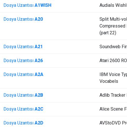
Dosya Uzantısı
A1WISH
Audials Wishl
Dosya Uzantısı
A20
Split Multi-v
Compressed F
(part 22)
Dosya Uzantısı
A21
Soundweb Fi
Dosya Uzantısı
A26
Atari 2600 R
Dosya Uzantısı
A2A
IBM Voice Ty
Vocabels
Dosya Uzantısı
A2B
Adlib Tracker
Dosya Uzantısı
A2C
Alice Scene 
Dosya Uzantısı
A2D
AVStoDVD Pro