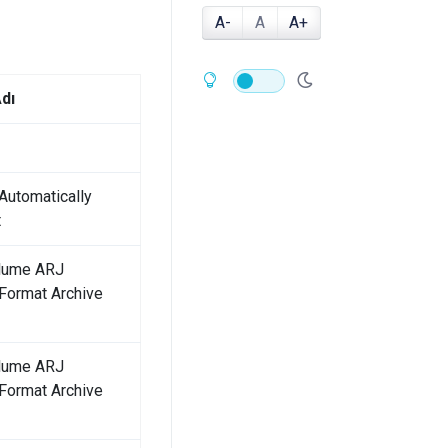
A-
A
A+
dı
Automatically
t
olume ARJ
ormat Archive
olume ARJ
ormat Archive