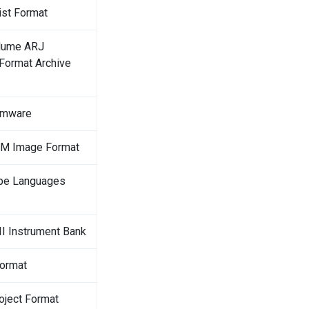
ist Format
olume ARJ
ormat Archive
rmware
OM Image Format
pe Languages
 II Instrument Bank
Format
ject Format