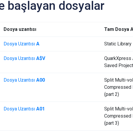
le başlayan dosyalar
Dosya uzantısı
Tam Dosya A
Dosya Uzantısı
A
Static Library
Dosya Uzantısı
A$V
QuarkXpress 
Saved Projec
Dosya Uzantısı
A00
Split Multi-v
Compressed F
(part 2)
Dosya Uzantısı
A01
Split Multi-v
Compressed F
(part 3)