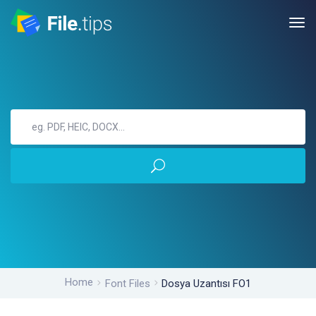
Home
Font Files
Dosya Uzantısı FO1