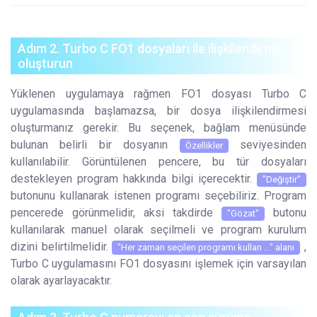
Adım 2. Turbo C FO1 dosyaları ile ilişkilendirme
oluşturun
Yüklenen uygulamaya rağmen FO1 dosyası Turbo C
uygulamasında başlamazsa, bir dosya ilişkilendirmesi
oluşturmanız gerekir. Bu seçenek, bağlam menüsünde
bulunan belirli bir dosyanın
seviyesinden
Özellikler
kullanılabilir. Görüntülenen pencere, bu tür dosyaları
destekleyen program hakkında bilgi içerecektir.
"Değiştir"
butonunu kullanarak istenen programı seçebiliriz. Program
pencerede görünmelidir, aksi takdirde
butonu
"Gözat"
kullanılarak manuel olarak seçilmeli ve program kurulum
dizini belirtilmelidir.
,
"Her zaman seçilen programı kullan ..." alanı
Turbo C uygulamasını FO1 dosyasını işlemek için varsayılan
olarak ayarlayacaktır.