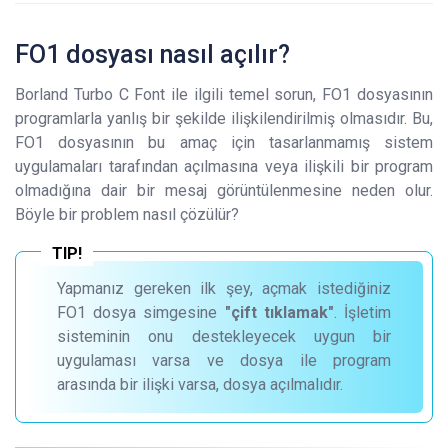
FO1 dosyası nasıl açılır?
Borland Turbo C Font ile ilgili temel sorun, FO1 dosyasının
programlarla yanlış bir şekilde ilişkilendirilmiş olmasıdır. Bu,
FO1 dosyasının bu amaç için tasarlanmamış sistem
uygulamaları tarafından açılmasına veya ilişkili bir program
olmadığına dair bir mesaj görüntülenmesine neden olur.
Böyle bir problem nasıl çözülür?
Yapmanız gereken ilk şey, açmak istediğiniz
FO1 dosya simgesine
"çift tıklamak"
. İşletim
sisteminin onu destekleyecek uygun bir
uygulaması varsa ve dosya ile program
arasında bir ilişki varsa, dosya açılmalıdır.