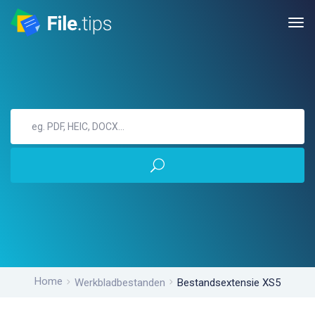
Home
Werkbladbestanden
Bestandsextensie XS5