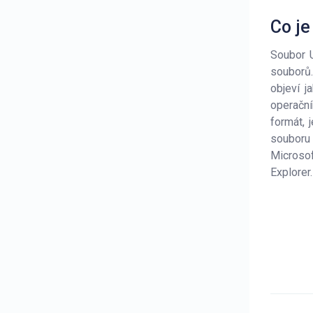
Co j
Soubor 
souborů.
objeví j
operační
formát, 
souboru 
Microsof
Explorer.