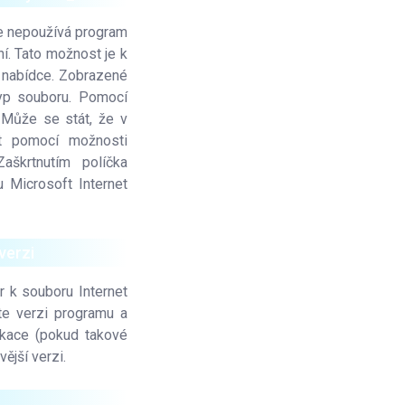
le nepoužívá program
í. Tato možnost je k
 nabídce. Zobrazené
typ souboru. Pomocí
 Může se stát, že v
t pomocí možnosti
škrtnutím políčka
 Microsoft Internet
verzi
r k souboru Internet
te verzi programu a
likace (pokud takové
ější verzi.