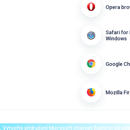
Opera bro
Safari for
Windows
Google C
Mozilla Fi
. Vytvořte přidružení Microsoft Internet Explorer se s