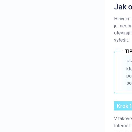
Jak o
Hlavním 
je nesp
otevíraj
vyřešit.
Pr
kt
po
so
Krok 1
V takové
Internet