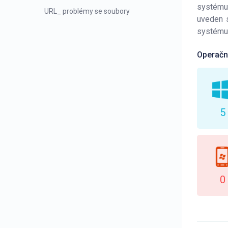
systému
URL_ problémy se soubory
uveden s
systému
Operačn
5
0