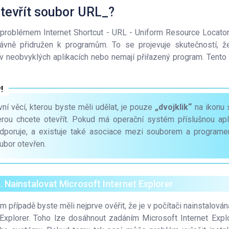
tevřít soubor URL_?
problémem Internet Shortcut - URL - Uniform Resource Locator
rávně přidružen k programům. To se projevuje skutečností,
í v neobvyklých aplikacích nebo nemají přiřazený program. Tent
vní věcí, kterou byste měli udělat, je pouze
„dvojklik“
na ikonu 
erou chcete otevřít. Pokud má operační systém příslušnou aplik
dporuje, a existuje také asociace mezi souborem a programe
ubor otevřen.
. Nainstalovat Microsoft Internet Explorer
m případě byste měli nejprve ověřit, že je v počítači nainstalová
 Explorer. Toho lze dosáhnout zadáním Microsoft Internet Exp