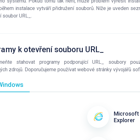
ho systému. Pokud tomu tak není, může problém vyřešit instal
 během instalace vytváří přidružení souborů. Níže je uveden se
í soubor URL_.
ramy k otevření souboru URL_
meňte stahovat programy podporující URL_ soubory po
ch zdrojů. Doporučujeme používat webové stránky vývojářů sof
indows
Microsoft 
Explorer