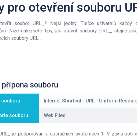
y pro otevření souboru U
tevřít soubor URL_? Nejsi jediný. Tisíce uživatelů každý
ům. Níže naleznete tipy, jak otevřít soubory URL_, stejně j
ících soubory URL_.
 přípona souboru
 souboru
Internet Shortcut - URL - Uniform Resour
orie souboru
Web Files
URL_ je podporován v operačních systémech 1. V závislosti