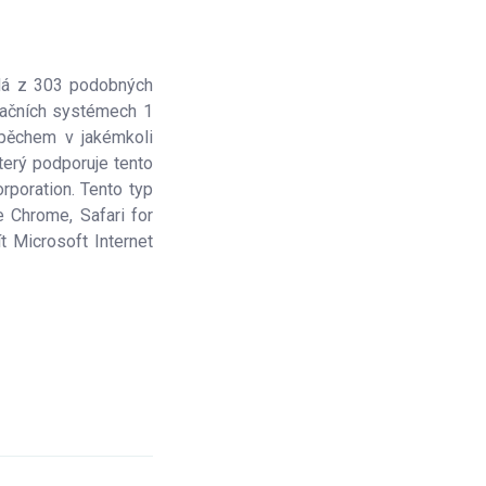
ádá z 303 podobných
račních systémech 1
úspěchem v jakémkoli
erý podporuje tento
rporation. Tento typ
e Chrome, Safari for
 Microsoft Internet