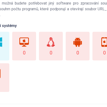
 možná budete potřebovat jiný software pro zpracování sou
ouhrn počtu programů, které podporují a otevírají soubor URL
.
í systémy
0
0
0
0