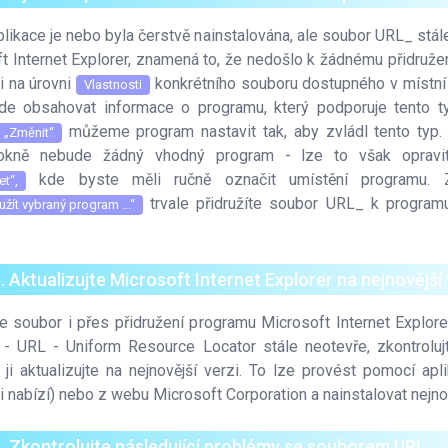
likace je nebo byla čerstvě nainstalována, ale soubor URL_ stá
t Internet Explorer, znamená to, že nedošlo k žádnému přidružen
i na úrovni
konkrétního souboru dostupného v místní
Vlastnosti
de obsahovat informace o programu, který podporuje tento 
můžeme program nastavit tak, aby zvládl tento typ.
„Změnit“
okně nebude žádný vhodný program - lze to však opravi
kde byste měli ručně označit umístění programu. Za
et“,
trvale přidružíte soubor URL_ k programu
žít vybraný program ...“
. Aktualizujte Microsoft Internet Explorer na nejnovější 
 soubor i přes přidružení programu Microsoft Internet Explore
 - URL - Uniform Resource Locator stále neotevře, zkontroluj
 ji aktualizujte na nejnovější verzi. To lze provést pomocí ap
 nabízí) nebo z webu Microsoft Corporation a nainstalovat nejnov
. Zkontrolujte následující problémy se souborem URL_