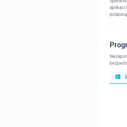
operační
aplikací
podporuj
Prog
Nezapo
bezpečný
W