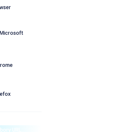
wser
 Microsoft
hrome
refox
oubory URL_