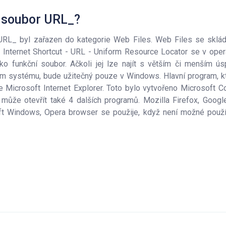
e soubor URL_?
URL_ byl zařazen do kategorie Web Files. Web Files se skl
 Internet Shortcut - URL - Uniform Resource Locator se v ope
ako funkční soubor. Ačkoli jej lze najít s větším či menším 
m systému, bude užitečný pouze v Windows. Hlavní program, kt
je Microsoft Internet Explorer. Toto bylo vytvořeno Microsoft Co
může otevřít také 4 dalších programů. Mozilla Firefox, Googl
t Windows, Opera browser se použije, když není možné použít