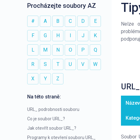
Tip
Procházejte soubory AZ
#
A
B
C
D
E
Nelze o
problém
F
G
H
I
J
K
podporuj
L
M
N
O
P
Q
R
S
T
U
V
W
X
Y
Z
URL_
Na této straně:
Název
URL_ podrobnosti souboru
Kateg
Co je soubor URL_?
Jak otevřít soubor URL_?
Soubor 
Programy k otevření souboru URL_