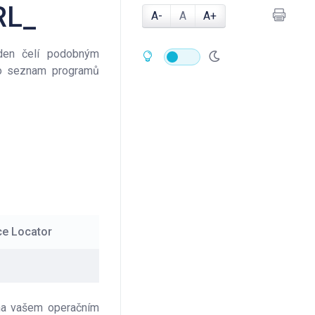
RL_
A-
A
A+
 den čelí podobným
ako seznam programů
ce Locator
 na vašem operačním