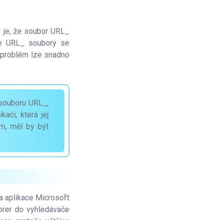
 je, že soubor URL_
 že URL_ soubory se
o problém lze snadno
souboru URL_,
aci, která jej
m, měl by být
na aplikace Microsoft
lorer do vyhledávače