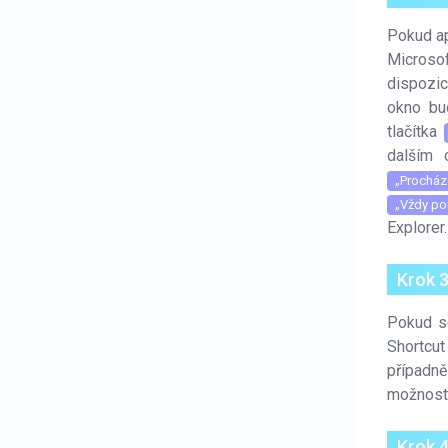
Pokud ap
Microsof
dispozic
okno bu
tlačítka
dalším 
„Procház
„Vždy pou
Explorer.
Krok 3
Pokud se
Shortcut
případně
možnosti
Krok 4