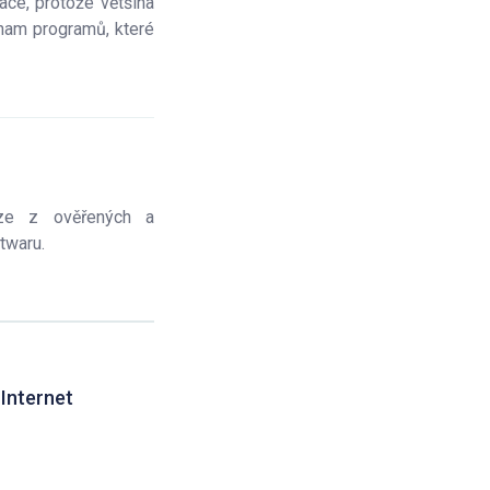
ace, protože většina
znam programů, které
uze z ověřených a
twaru.
Internet