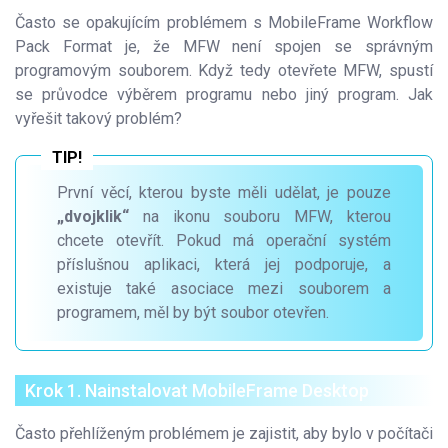
Často se opakujícím problémem s MobileFrame Workflow
Pack Format je, že MFW není spojen se správným
programovým souborem. Když tedy otevřete MFW, spustí
se průvodce výběrem programu nebo jiný program. Jak
vyřešit takový problém?
První věcí, kterou byste měli udělat, je pouze
„dvojklik“
na ikonu souboru MFW, kterou
chcete otevřít. Pokud má operační systém
příslušnou aplikaci, která jej podporuje, a
existuje také asociace mezi souborem a
programem, měl by být soubor otevřen.
Krok 1. Nainstalovat MobileFrame Desktop
Často přehlíženým problémem je zajistit, aby bylo v počítači