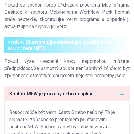
Pokud se soubor i přes přidružení programu MobileFrame
Desktop k souboru MobileFrame Workflow Pack Format
stále neotevře, zkontrolujte verzi programu a případně ji
aktualizujte na nejnovější verzi.
Krok 4. Zkontrolujte následující problémy se
souborem MFW
Pokud výše uvedené kroky nepomohou, můžete
předpokládat, že samotný soubor není správný. Může to být
způsobeno samotným souborem, nejčistší problémy jsou:
Soubor MFW je prázdný nebo neúplný.
Soubor může být velmi často 0 nebo neúplný. To je
nejčastěji způsobeno problémem při stahování
souboru MFW. Soubor by měl být stažen znovu a
ujistěte se, že proces byl dokončen správně.