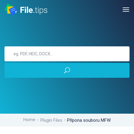
Home
Plugin Files
Přípona souboru MFW