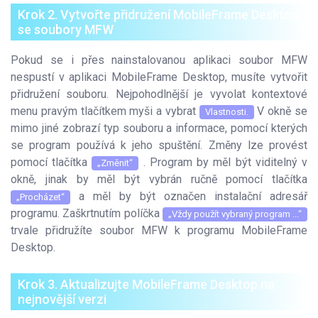
Krok 2. Vytvořte přidružení MobileFrame Desktop
se soubory MFW
Pokud se i přes nainstalovanou aplikaci soubor MFW
nespustí v aplikaci MobileFrame Desktop, musíte vytvořit
přidružení souboru. Nejpohodlnější je vyvolat kontextové
menu pravým tlačítkem myši a vybrat
V okně se
Vlastnosti.
mimo jiné zobrazí typ souboru a informace, pomocí kterých
se program používá k jeho spuštění. Změny lze provést
pomocí tlačítka
. Program by měl být viditelný v
„Změnit“
okně, jinak by měl být vybrán ručně pomocí tlačítka
a měl by být označen instalační adresář
„Procházet“
programu. Zaškrtnutím políčka
„Vždy použít vybraný program ...“
trvale přidružíte soubor MFW k programu MobileFrame
Desktop.
Krok 3. Aktualizujte MobileFrame Desktop na
nejnovější verzi