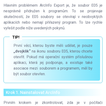
Hlavním problémem ArcInfo Export je, že soubor E05 je
nesprávně přidružen k programům. To se projevuje
skutečností, že E05 soubory se otevírají v neobvyklých
aplikacích nebo nemají přiřazený program. To lze rychle
vyřešit podle níže uvedených pokynů.
První věcí, kterou byste měli udělat, je pouze
„dvojklik“
na ikonu souboru E05, kterou chcete
otevřít. Pokud má operační systém příslušnou
aplikaci, která jej podporuje, a existuje také
asociace mezi souborem a programem, měl by
být soubor otevřen.
Krok 1. Nainstalovat ArcInfo
Prvním krokem je zkontrolovat, zda je v počítači