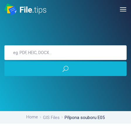
Home
GIS Files
Přípona souboru E05