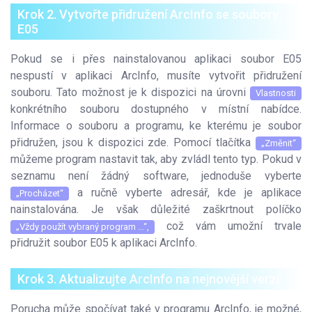
Krok 2. Vytvořte přidružení ArcInfo se soubory
E05
Pokud se i přes nainstalovanou aplikaci soubor E05
nespustí v aplikaci ArcInfo, musíte vytvořit přidružení
souboru. Tato možnost je k dispozici na úrovni
Vlastnosti
konkrétního souboru dostupného v místní nabídce.
Informace o souboru a programu, ke kterému je soubor
přidružen, jsou k dispozici zde. Pomocí tlačítka
„Změnit“
můžeme program nastavit tak, aby zvládl tento typ. Pokud v
seznamu není žádný software, jednoduše vyberte
a ručně vyberte adresář, kde je aplikace
„Procházet“
nainstalována. Je však důležité zaškrtnout políčko
což vám umožní trvale
„Vždy použít vybraný program ...“,
přidružit soubor E05 k aplikaci ArcInfo.
Krok 3. Aktualizujte ArcInfo na nejnovější verzi
Porucha může spočívat také v programu ArcInfo, je možné,