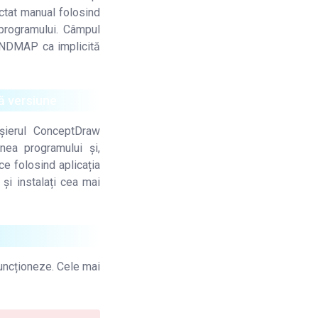
lectat manual folosind
 programului. Câmpul
INDMAP ca implicită
ă versiune
șierul ConceptDraw
nea programului și,
ce folosind aplicația
și instalați cea mai
funcționeze. Cele mai