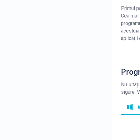
Primul p
Cea mai 
programu
acestuia
aplicați
Prog
Nu uitaț
sigure. 
W