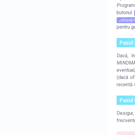
Programul
butonul
„utilizaț
pentru g
Pasul
Dacă, î
MINDMAP
eventual
(dacă of
recentă 
Pasul 
Desigur, 
frecvent