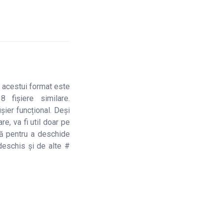
l acestui format este
fișiere similare.
er funcțional. Deși
, va fi util doar pe
 pentru a deschide
 deschis și de alte #