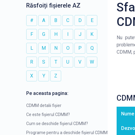
Sfa
Răsfoiți fișierele AZ
CD
#
A
B
C
D
E
F
G
H
I
J
K
Nu puteț
probleme
L
M
N
O
P
Q
CDMM, pr
R
S
T
U
V
W
X
Y
Z
Pe aceasta pagina:
CDMM 
CDMM detalii fișier
Nume d
Ce este fișierul CDMM?
Cum se deschide fișierul CDMM?
Dezvol
Programe pentru a deschide fișierul CDMM