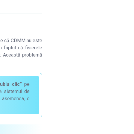
te că CDMM nu este
 faptul că fișierele
it. Această problemă
ublu clic”
pe
că sistemul de
de asemenea, o