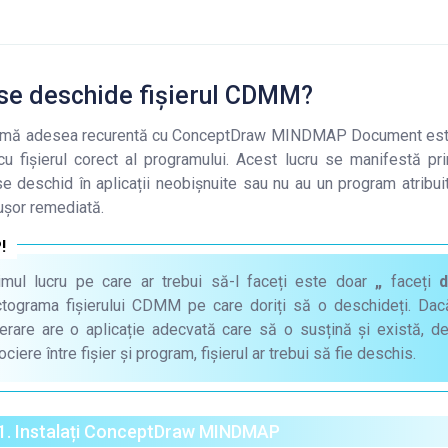
se deschide fișierul CDMM?
emă adesea recurentă cu ConceptDraw MINDMAP Document es
cu fișierul corect al programului. Acest lucru se manifestă prin
deschid în aplicații neobișnuite sau nu au un program atribu
 ușor remediată.
imul lucru pe care ar trebui să-l faceți este doar
„
faceți
d
ctograma fișierului CDMM pe care doriți să o deschideți. Da
erare are o aplicație adecvată care să o susțină și există, 
ociere între fișier și program, fișierul ar trebui să fie deschis.
 1. Instalați ConceptDraw MINDMAP