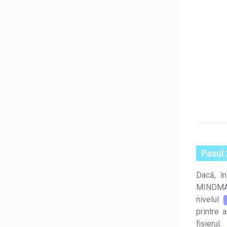
Pasul
Dacă, în
MINDMAP,
nivelul
printre a
fișierul