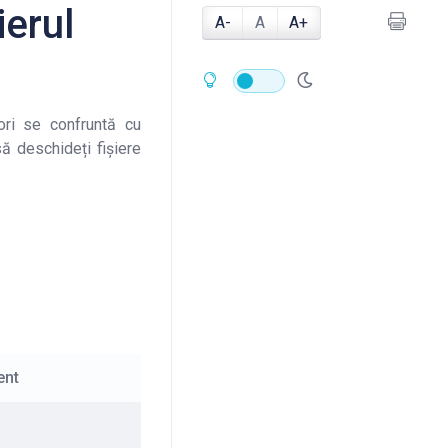
ierul
A-
A
A+
ori se confruntă cu
ă deschideți fișiere
ent