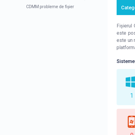
CDMM probleme de fișier
Catego
Fișierul
este pos
este un 
platform
Sisteme
1