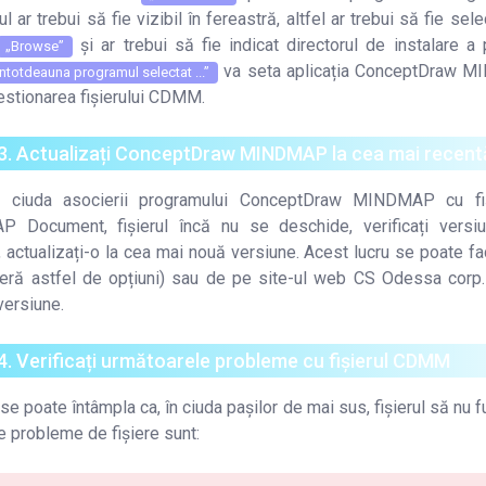
 ar trebui să fie vizibil în fereastră, altfel ar trebui să fie se
și ar trebui să fie indicat directorul de instalare a
„Browse”
va seta aplicația ConceptDraw M
i întotdeauna programul selectat ...”
estionarea fișierului CDMM.
 3. Actualizați ConceptDraw MINDMAP la cea mai recent
n ciuda asocierii programului ConceptDraw MINDMAP cu fi
 Document, fișierul încă nu se deschide, verificați versiu
, actualizați-o la cea mai nouă versiune. Acest lucru se poate fa
eră astfel de opțiuni) sau de pe site-ul web CS Odessa corp. 
versiune.
4. Verificați următoarele probleme cu fișierul CDMM
se poate întâmpla ca, în ciuda pașilor de mai sus, fișierul să nu 
e probleme de fișiere sunt: