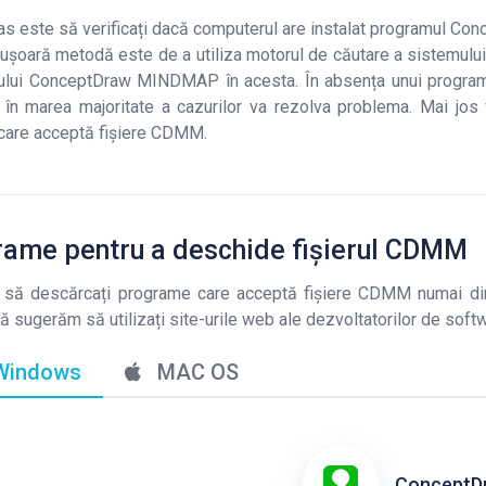
as este să verificați dacă computerul are instalat programul 
ușoară metodă este de a utiliza motorul de căutare a sistemulu
lui ConceptDraw MINDMAP în acesta. În absența unui program 
 în marea majoritate a cazurilor va rezolva problema. Mai jos 
i care acceptă fișiere CDMM.
rame pentru a deschide fișierul CDMM
i să descărcați programe care acceptă fișiere CDMM numai din
Vă sugerăm să utilizați site-urile web ale dezvoltatorilor de soft
indows
MAC OS
ConceptD