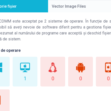
rie fișier
Vector Image Files
 CDMM este acceptat pe 2 sisteme de operare. În funcție de s
ibil să aveți nevoie de software diferit pentru a gestiona fiș
rezumat al numărului de programe care acceptă și deschid fiși
ă de sistem.
 de operare
1
0
0
0