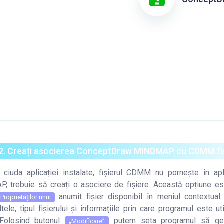
 2. Creați asocierea ConceptDraw MINDMAP cu CDMM fi
 ciuda aplicației instalate, fișierul CDMM nu pornește în ap
 trebuie să creați o asociere de fișiere. Această opțiune es
anumit fișier disponibil în meniul contextual.
Proprietăților unui
ltele, tipul fișierului și informațiile prin care programul este u
. Folosind butonul
putem seta programul să ges
„Modificare”