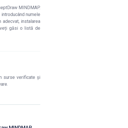
ConceptDraw MINDMAP.
i introducând numele
adecvat, instalarea
veți găsi o listă de
 surse verificate și
ware.
raw MINDMAP