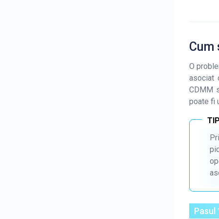
Cum 
O probl
asociat 
CDMM se 
poate fi
Pr
pi
op
as
Pasul