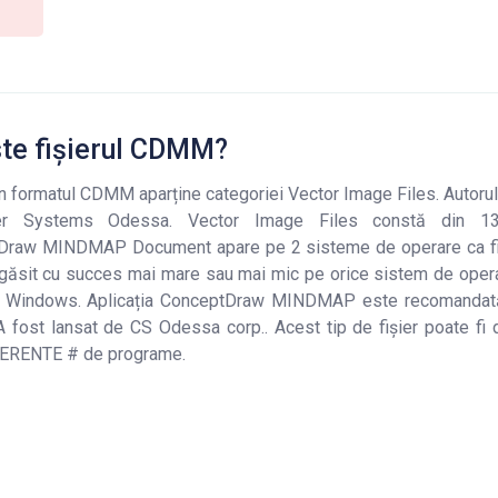
te fișierul CDMM?
 în formatul CDMM aparține categoriei Vector Image Files. Autoru
r Systems Odessa. Vector Image Files constă din 138 
Draw MINDMAP Document apare pe 2 sisteme de operare ca fiși
 găsit cu succes mai mare sau mai mic pe orice sistem de operare
 Windows. Aplicația ConceptDraw MINDMAP este recomandată
. A fost lansat de CS Odessa corp.. Acest tip de fișier poate fi
RENTE # de programe.