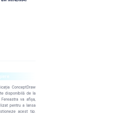
șiere
licația ConceptDraw
te disponibilă de la
 Fereastra va afișa,
tilizat pentru a lansa
tioneze acest tip.