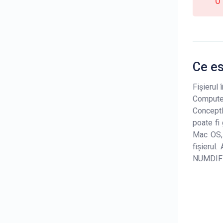
0
Ce es
Fișierul
Compute
Concept
poate fi
Mac OS,
fișierul
NUMDIFE