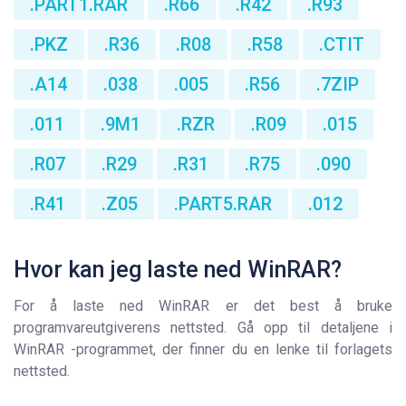
.PART1.RAR
.R66
.R42
.R93
.PKZ
.R36
.R08
.R58
.CTIT
.A14
.038
.005
.R56
.7ZIP
.011
.9M1
.RZR
.R09
.015
.R07
.R29
.R31
.R75
.090
.R41
.Z05
.PART5.RAR
.012
Hvor kan jeg laste ned WinRAR?
For å laste ned WinRAR er det best å bruke
programvareutgiverens nettsted. Gå opp til detaljene i
WinRAR -programmet, der finner du en lenke til forlagets
nettsted.