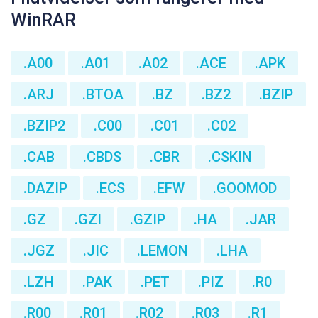
WinRAR
.A00
.A01
.A02
.ACE
.APK
.ARJ
.BTOA
.BZ
.BZ2
.BZIP
.BZIP2
.C00
.C01
.C02
.CAB
.CBDS
.CBR
.CSKIN
.DAZIP
.ECS
.EFW
.GOOMOD
.GZ
.GZI
.GZIP
.HA
.JAR
.JGZ
.JIC
.LEMON
.LHA
.LZH
.PAK
.PET
.PIZ
.R0
.R00
.R01
.R02
.R03
.R1