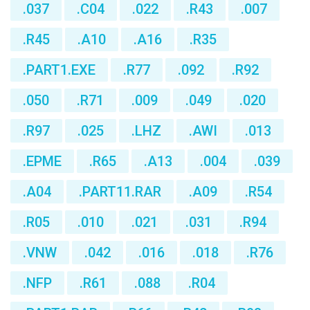
.037
.C04
.022
.R43
.007
.R45
.A10
.A16
.R35
.PART1.EXE
.R77
.092
.R92
.050
.R71
.009
.049
.020
.R97
.025
.LHZ
.AWI
.013
.EPME
.R65
.A13
.004
.039
.A04
.PART11.RAR
.A09
.R54
.R05
.010
.021
.031
.R94
.VNW
.042
.016
.018
.R76
.NFP
.R61
.088
.R04