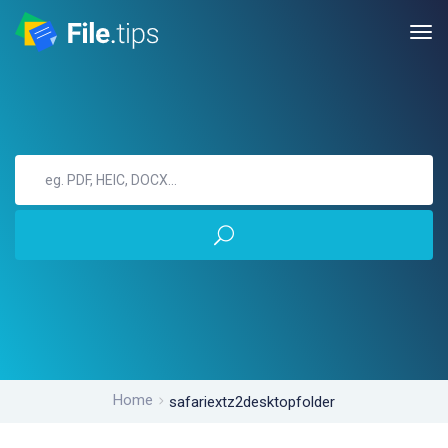
Home
safariextz2desktopfolder