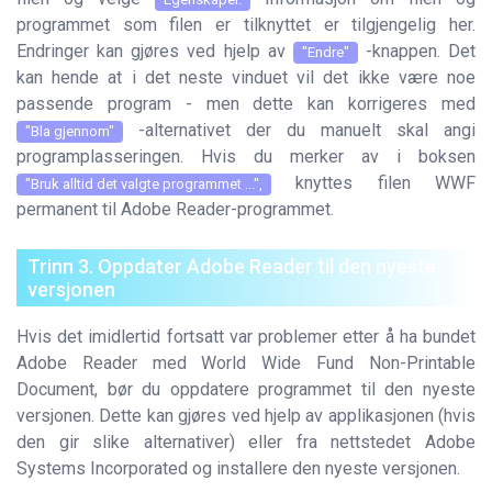
programmet som filen er tilknyttet er tilgjengelig her.
Endringer kan gjøres ved hjelp av
-knappen. Det
"Endre"
kan hende at i det neste vinduet vil det ikke være noe
passende program - men dette kan korrigeres med
-alternativet der du manuelt skal angi
"Bla gjennom"
programplasseringen. Hvis du merker av i boksen
knyttes filen WWF
"Bruk alltid det valgte programmet ...",
permanent til Adobe Reader-programmet.
Trinn 3. Oppdater Adobe Reader til den nyeste
versjonen
Hvis det imidlertid fortsatt var problemer etter å ha bundet
Adobe Reader med World Wide Fund Non-Printable
Document, bør du oppdatere programmet til den nyeste
versjonen. Dette kan gjøres ved hjelp av applikasjonen (hvis
den gir slike alternativer) eller fra nettstedet Adobe
Systems Incorporated og installere den nyeste versjonen.