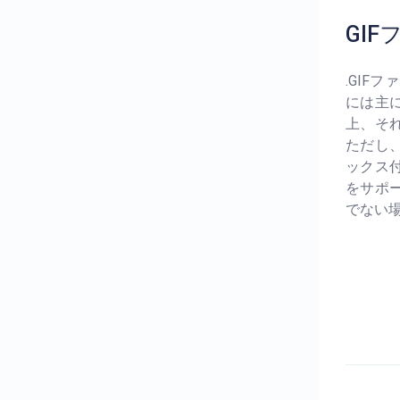
GI
.GI
には主
上、そ
ただし
ックス
をサポ
でない