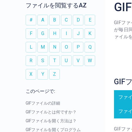
G
ファイルを閲覧するAZ
#
A
B
C
D
E
GIF
が毎日同
F
G
H
I
J
K
ァイル
L
M
N
O
P
Q
R
S
T
U
V
W
X
Y
Z
GI
このページで:
ファ
GIFファイルの詳細
ファ
GIFファイルとは何ですか？
GIFファイルを開く方法は？
GIF
GIFファイルを開くプログラム