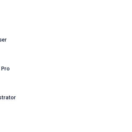
ser
 Pro
strator