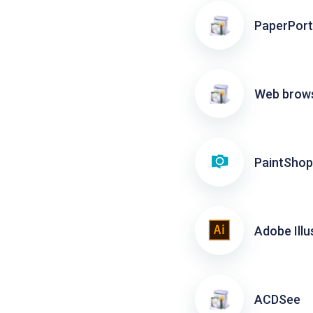
PaperPort
Web brow
PaintShop
Adobe Illu
ACDSee