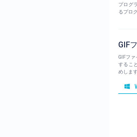
プログ
るプロ
GI
GIF
するこ
めしま
W