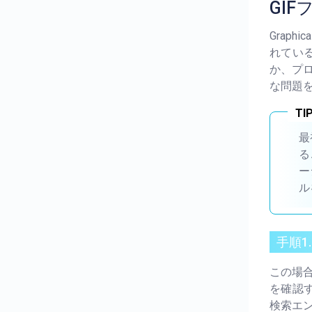
GI
Graph
れてい
か、プ
な問題
最
る
ー
ル
手順1
この場合
を確認す
検索エ