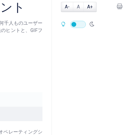
ヒント
A-
A
A+
。何千人ものユーザー
のヒントと、GIFフ
。オペレーティングシ