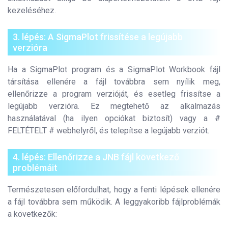
kezeléséhez.
3. lépés: A SigmaPlot frissítése a legújabb
verzióra
Ha a SigmaPlot program és a SigmaPlot Workbook fájl
társítása ellenére a fájl továbbra sem nyílik meg,
ellenőrizze a program verzióját, és esetleg frissítse a
legújabb verzióra. Ez megtehető az alkalmazás
használatával (ha ilyen opciókat biztosít) vagy a #
FELTÉTELT # webhelyről, és telepítse a legújabb verziót.
4. lépés: Ellenőrizze a JNB fájl következő
problémáit
Természetesen előfordulhat, hogy a fenti lépések ellenére
a fájl továbbra sem működik. A leggyakoribb fájlproblémák
a következők: