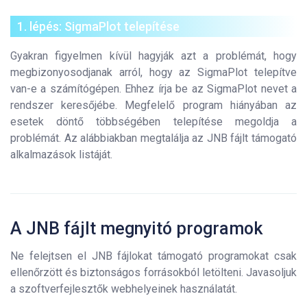
1. lépés: SigmaPlot telepítése
Gyakran figyelmen kívül hagyják azt a problémát, hogy
megbizonyosodjanak arról, hogy az SigmaPlot telepítve
van-e a számítógépen. Ehhez írja be az SigmaPlot nevet a
rendszer keresőjébe. Megfelelő program hiányában az
esetek döntő többségében telepítése megoldja a
problémát. Az alábbiakban megtalálja az JNB fájlt támogató
alkalmazások listáját.
A JNB fájlt megnyitó programok
Ne felejtsen el JNB fájlokat támogató programokat csak
ellenőrzött és biztonságos forrásokból letölteni. Javasoljuk
a szoftverfejlesztők webhelyeinek használatát.