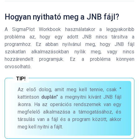
Hogyan nyitható meg a JNB fájl?
A SigmaPlot Workbook használatakor a leggyakoribb
probléma az, hogy egy adott JNB nincs társítva a
programhoz. Ez abban nyilvánul meg, hogy JNB fájl
szokatlan alkalmazásokban nyílik meg, vagy nincs
hozzárendelt programjuk. Ez a probléma könnyen
orvosolható.
Az első dolog, amit meg kell tennie, csak
"
kattintson
duplán"
a megnyitni kívánt JNB fájl
ikonra. Ha az operációs rendszernek van egy
megfelelő alkalmazása a támogatásához, és
társulás van a fájl és a program között, akkor
meg kell nyitni a fájlt.