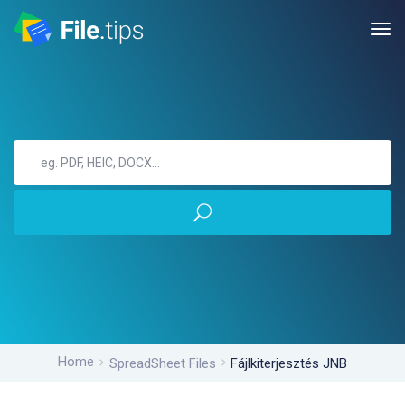
Home
SpreadSheet Files
Fájlkiterjesztés JNB