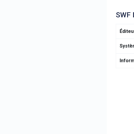
SWF D
Éditeu
Systè
Inform