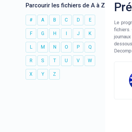
Pré
Parcourir les fichiers de A à Z
#
A
B
C
D
E
Le prog
fichiers
F
G
H
I
J
K
journaux
dessous 
L
M
N
O
P
Q
Decompil
R
S
T
U
V
W
X
Y
Z