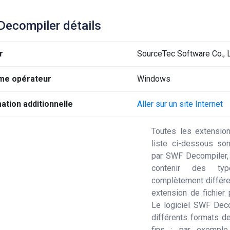
ecompiler détails
r
SourceTec Software Co., 
me opérateur
Windows
ation additionnelle
Aller sur un site Internet
Toutes les extension
liste ci-dessous so
par SWF Decompiler,
contenir des ty
complètement différe
extension de fichier 
Le logiciel SWF Deco
différents formats de
fins : par exemple