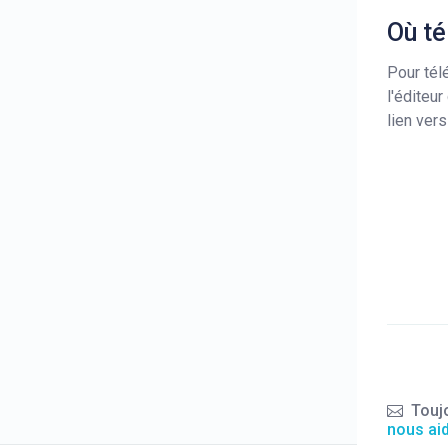
Où t
Pour tél
l'éditeu
lien vers
Touj
nous ai