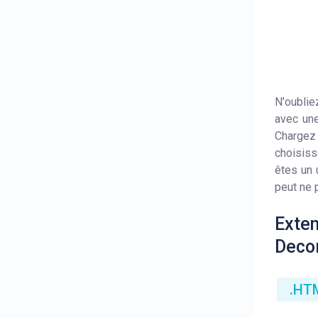
N'oublie
avec une
Chargez
choisiss
êtes un 
peut ne p
Exten
Deco
.HT