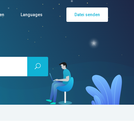
en
Languages
Datei senden