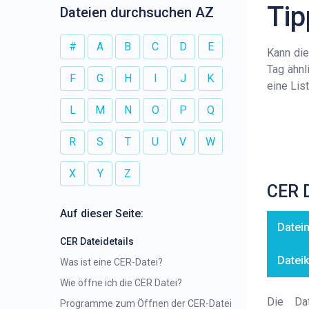
Tip
Dateien durchsuchen AZ
#
A
B
C
D
E
Kann die
Tag ähn
F
G
H
I
J
K
eine Lis
L
M
N
O
P
Q
R
S
T
U
V
W
X
Y
Z
CER 
Auf dieser Seite:
Datei
CER Dateidetails
Datei
Was ist eine CER-Datei?
Wie öffne ich die CER Datei?
Die Dat
Programme zum Öffnen der CER-Datei