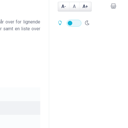
A-
A
A+
år over for lignende
er samt en liste over