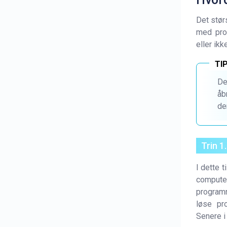
Det stør
med prog
eller ik
De
åb
de
Trin 1
I dette t
compute
programn
løse pro
Senere i