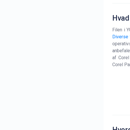
Hvad 
Filen i 
Diverse f
operati
anbefale
af Corel
Corel Pa
Hvord