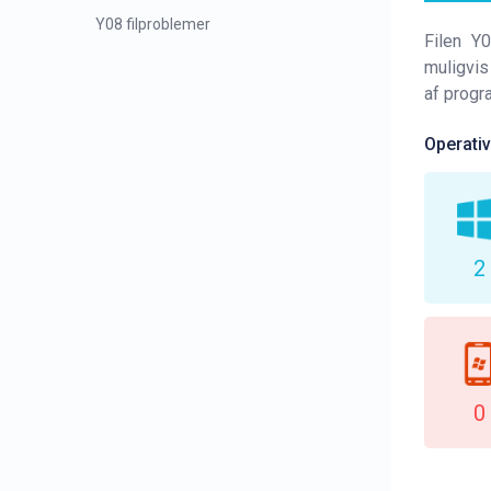
Y08 filproblemer
Filen Y
muligvis
af progr
Operati
2
0