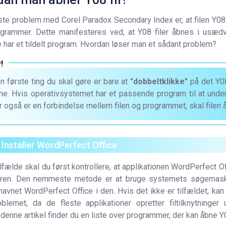
ste problem med Corel Paradox Secondary Index er, at filen Y08 
rammer. Dette manifesteres ved, at Y08 filer åbnes i usædva
ke har et tildelt program. Hvordan løser man et sådant problem?
n første ting du skal gøre er bare at
"dobbeltklikke"
på det Y08 
ne. Hvis operativsystemet har et passende program til at under
r også er en forbindelse mellem filen og programmet, skal filen 
. Installer WordPerfect Office
ilfælde skal du først kontrollere, at applikationen WordPerfect Of
ren. Den nemmeste metode er at bruge systemets søgemaski
avnet WordPerfect Office i den. Hvis det ikke er tilfældet, kan 
blemet, da de fleste applikationer opretter filtilknytninger u
 denne artikel finder du en liste over programmer, der kan åbne Y08