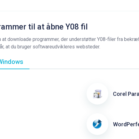
ammer til at åbne Y08 fil
 at downloade programmer, der understøtter Y08-filer fra bekræft
lår, at du bruger softwareudvikleres websteder.
indows
Corel Par
WordPerfe