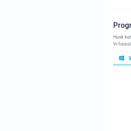
Progr
Husk kun
Vi fores
W