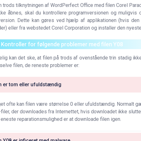
en trods tilknytningen af WordPerfect Office med filen Corel Par
kke åbnes, skal du kontrollere programversionen og muligvis 
ersion. Dette kan gøres ved hjælp af applikationen (hvis den
er) eller fra webstedet Corel Corporation og installer den nyeste
. Kontroller for følgende problemer med filen Y08
elig kan det ske, at filen på trods af ovenstående trin stadig ikk
selve filen, de reneste problemer er:
n er tom eller ufuldstændig
t ofte kan filen være størrelse 0 eller ufuldstændig. Normalt gæ
filer, der downloades fra Internettet, hvis downloadet ikke slutte
eneste reparationsmulighed er at downloade filen igen.
n Y08 er inficeret med malware