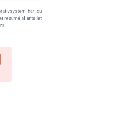
erativsystem har du
et resumé af antallet
rm.