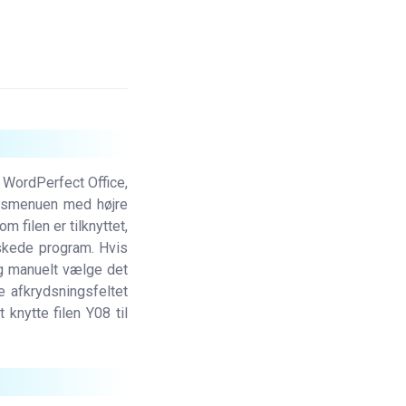
n WordPerfect Office,
vejsmenuen med højre
 filen er tilknyttet,
skede program. Hvis
 manuelt vælge det
re afkrydsningsfeltet
knytte filen Y08 til