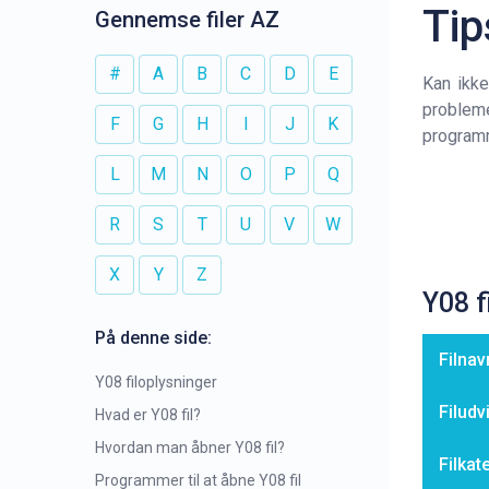
Tip
Gennemse filer AZ
#
A
B
C
D
E
Kan ikke
probleme
F
G
H
I
J
K
programm
L
M
N
O
P
Q
R
S
T
U
V
W
X
Y
Z
Y08 f
På denne side:
Filnav
Y08 filoplysninger
Filudv
Hvad er Y08 fil?
Hvordan man åbner Y08 fil?
Filkat
Programmer til at åbne Y08 fil