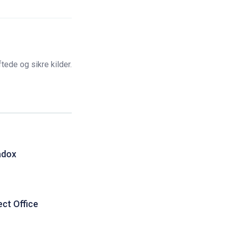
ede og sikre kilder.
adox
ct Office