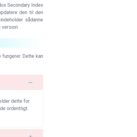
adox Secondary Index
opdatere den til den
 indeholder sådanne
 version.
e fungerer. Dette kan
lder dette for
de ordentligt.