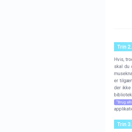
Trin 2
Hvis, tro
skal du 
musekna
er tilgæ
der ikke
bibliote
"Brug alt
applikat
Trin 3