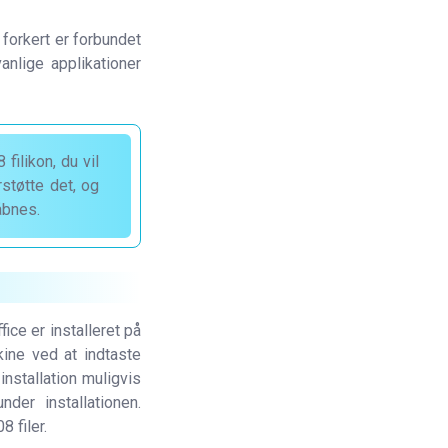
forkert er forbundet
nlige applikationer
filikon, du vil
støtte det, og
åbnes.
fice er installeret på
ne ved at indtaste
installation muligvis
nder installationen.
 filer.