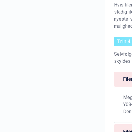
Hvis fil
stadig i
nyeste v
mulighed
Trin 4
Selvfølg
skyldes 
File
Mege
Y08-
Den 
File