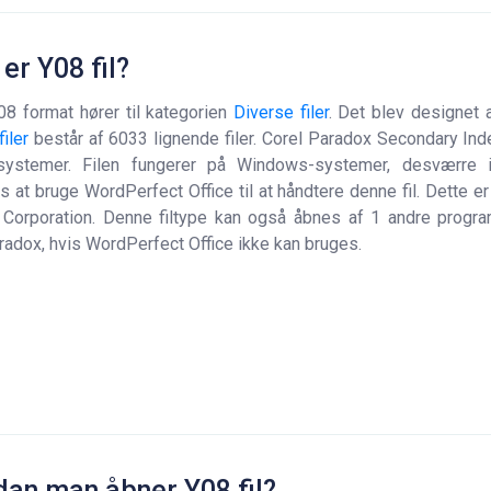
er Y08 fil?
Y08 format hører til kategorien
Diverse filer
. Det blev designet a
iler
består af 6033 lignende filer. Corel Paradox Secondary Ind
vsystemer. Filen fungerer på Windows-systemer, desværre 
s at bruge WordPerfect Office til at håndtere denne fil. Dette e
 Corporation. Denne filtype kan også åbnes af 1 andre progr
radox, hvis WordPerfect Office ikke kan bruges.
an man åbner Y08 fil?