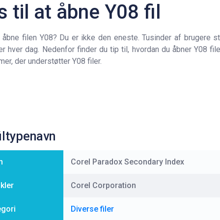
s til at åbne Y08 fil
 åbne filen Y08? Du er ikke den eneste. Tusinder af brugere st
r hver dag. Nedenfor finder du tip til, hvordan du åbner Y08 fil
er, der understøtter Y08 filer.
iltypenavn
n
Corel Paradox Secondary Index
ikler
Corel Corporation
egori
Diverse filer