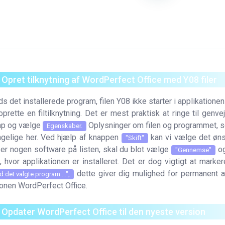
. Opret tilknytning af WordPerfect Office med Y08 filer
ds det installerede program, filen Y08 ikke starter i applikatione
oprette en filtilknytning. Det er mest praktisk at ringe til gen
p og vælge
Oplysninger om filen og programmet, som
Egenskaber.
ngelige her. Ved hjælp af knappen
kan vi vælge det øn
"Skift"
 er nogen software på listen, skal du blot vælge
og
"Gennemse"
k, hvor applikationen er installeret. Det er dog vigtigt at marke
dette giver dig mulighed for permanent at 
id det valgte program ...",
ionen WordPerfect Office.
. Opdater WordPerfect Office til den nyeste version