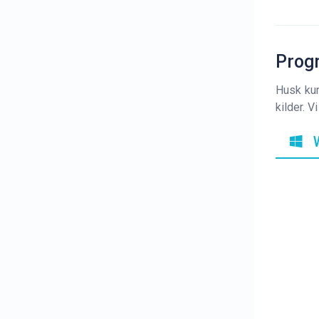
Progr
Husk kun
kilder. 
W