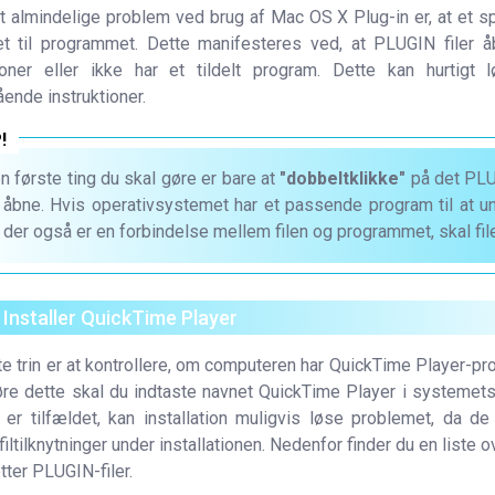
 almindelige problem ved brug af Mac OS X Plug-in er, at et s
et til programmet. Dette manifesteres ved, at PLUGIN filer 
tioner eller ikke har et tildelt program. Dette kan hurtigt
ende instruktioner.
n første ting du skal gøre er bare at
"dobbeltklikke"
på det PLUG
l åbne. Hvis operativsystemet har et passende program til at un
 der også er en forbindelse mellem filen og programmet, skal fil
. Installer QuickTime Player
te trin er at kontrollere, om computeren har QuickTime Player-pr
øre dette skal du indtaste navnet QuickTime Player i systeme
 er tilfældet, kan installation muligvis løse problemet, da de 
filtilknytninger under installationen. Nedenfor finder du en liste o
tter PLUGIN-filer.