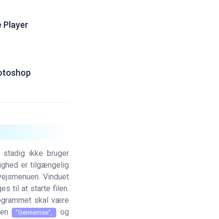
 Player
otoshop
N stadig ikke bruger
ighed er tilgængelig
nvejsmenuen. Vinduet
 til at starte filen.
ogrammet skal være
ppen
og
"Gennemse",