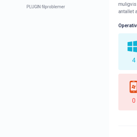
muligvis
PLUGIN filproblemer
antallet
Operati
4
0