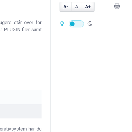
A-
A
A+
ugere står over for
er PLUGIN filer samt
erativsystem har du