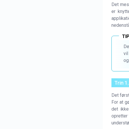
Det mest
er knytt
applika
nedenstå
De
vi
og
Trin 1
Det førs
For at g
det ikke
opretter 
understø