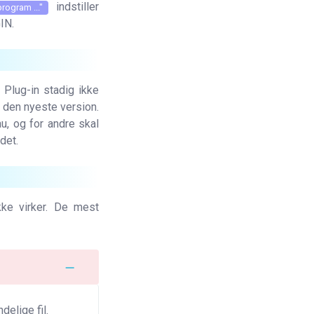
indstiller
program ..."
IN.
 Plug-in stadig ikke
 den nyeste version.
u, og for andre skal
det.
kke virker. De mest
elige fil.