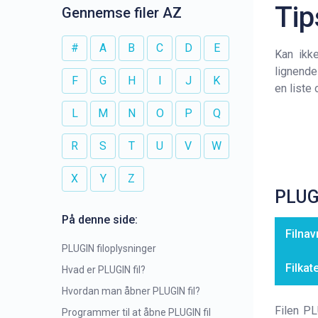
Tip
Gennemse filer AZ
#
A
B
C
D
E
Kan ikk
lignende
F
G
H
I
J
K
en liste
L
M
N
O
P
Q
R
S
T
U
V
W
X
Y
Z
PLUGI
På denne side:
Filnav
PLUGIN filoplysninger
Filkat
Hvad er PLUGIN fil?
Hvordan man åbner PLUGIN fil?
Filen PL
Programmer til at åbne PLUGIN fil