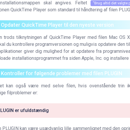
installationsmappen skal angives. Feltet
"Brug altid det valgte 
ionen QuickTime Player som standard til håndtering af filen PLUG
. Opdater QuickTime Player til den nyeste version
en trods tilknytningen af QuickTime Player med filen Mac OS X
kal du kontrollere programversionen og muligvis opdatere den til
plikationer giver dig mulighed for at opdatere fra programnivea
oade installationsprogrammet fra siden Apple, Inc. og installere 
. Kontroller for følgende problemer med filen PLUGIN
et kan også være med selve filen, hvis ovenstående trin i
ige filproblemer er:
 PLUGIN er ufuldstændig
n PLUGIN kan være usædvanlig lille sammenlignet med den oprind