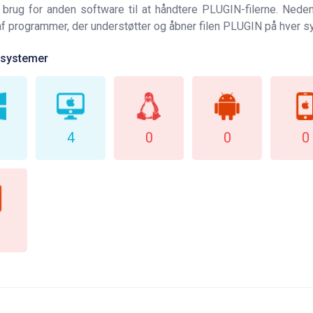
 brug for anden software til at håndtere PLUGIN-filerne. Nede
 af programmer, der understøtter og åbner filen PLUGIN på hver 
vsystemer
4
0
0
0