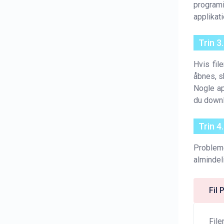
program
applikat
Trin 3
Hvis fil
åbnes, s
Nogle ap
du downl
Trin 4
Problem
almindel
Fil
File