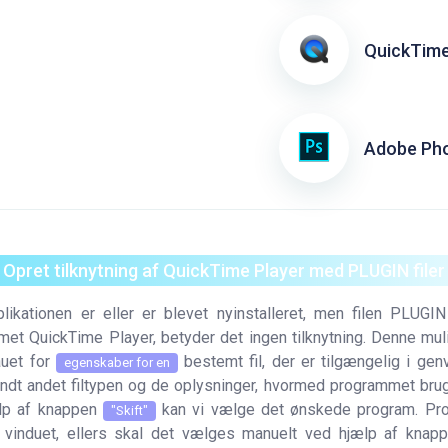
QuickTime
Adobe Ph
. Opret tilknytning af QuickTime Player med PLUGIN filer
likationen er eller er blevet nyinstalleret, men filen PLUGI
et QuickTime Player, betyder det ingen tilknytning. Denne mul
auet for
bestemt fil, der er tilgængelig i ge
egenskaber for en
andt andet filtypen og de oplysninger, hvormed programmet bruges
lp af knappen
kan vi vælge det ønskede program. Pr
"Skift"
i vinduet, ellers skal det vælges manuelt ved hjælp af kna