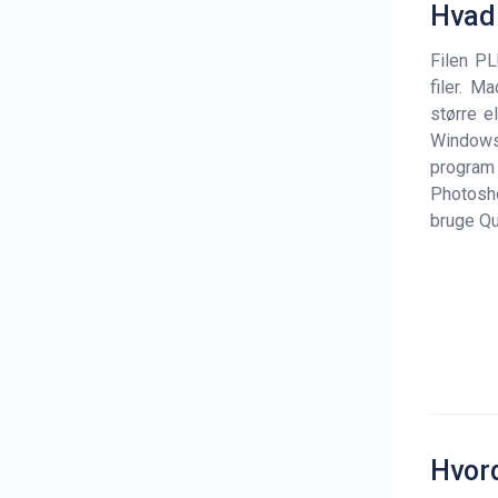
Hvad 
Filen P
filer. M
større e
Windows.
program 
Photosho
bruge Qu
Hvor