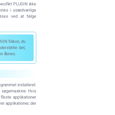
pecifikt PLUGIN ikke
åbnes i usædvanlige
 løses ved at følge
IN filikon, du
derstøtte det,
en åbnes.
ogrammet installeret.
ts søgemaskine. Hvis
fleste applikationer
ver applikationer, der