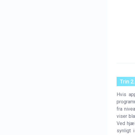
Trin 2
Hvis app
programm
fra nive
viser bl
Ved hjæ
synligt 