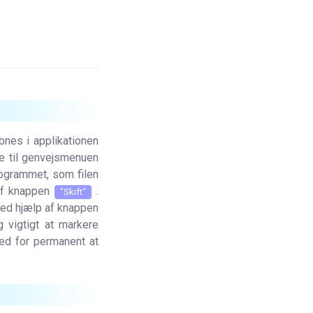
bnes i applikationen
ge til genvejsmenuen
ogrammet, som filen
 af knappen
.
"Skift"
ved hjælp af knappen
 vigtigt at markere
ed for permanent at