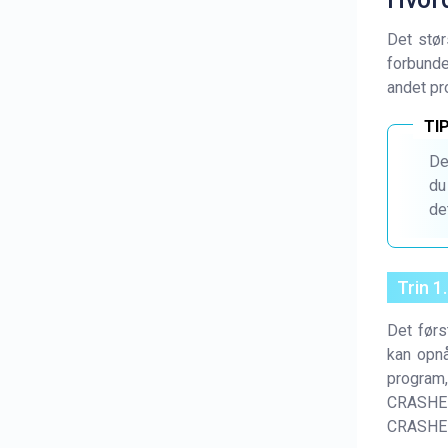
Det stø
forbunde
andet pr
De
du
de
Trin 1
Det førs
kan opnå
program,
CRASHED
CRASHED-