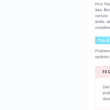
Hvis fil
ikke åbn
version.
andre s
installer
Trin 4
Probleme
opdeles 
Fil
Den 
prob
down