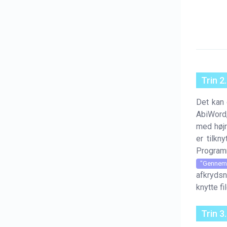
Trin 2
Det kan 
AbiWord,
med høj
er tilkn
Programm
"Gennem
afkrydsn
knytte f
Trin 3