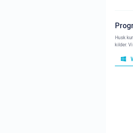
Progr
Husk kun
kilder. 
W