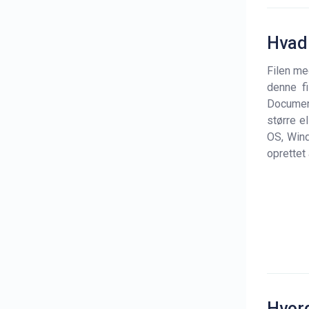
Hvad
Filen me
denne fi
Documen
større e
OS, Wind
oprettet
Hvor