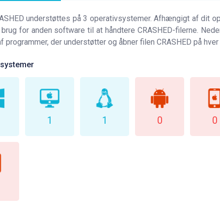
ASHED understøttes på 3 operativsystemer. Afhængigt af dit o
 brug for anden software til at håndtere CRASHED-filerne. Nede
 af programmer, der understøtter og åbner filen CRASHED på hve
vsystemer
1
1
0
0