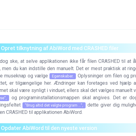
. Opret tilknytning af AbiWord med CRASHED filer
dog ske, at selve applikationen ikke får filen CRASHED til at å
 men du kan indstille den manuelt. Det er mest praktisk at rin
re museknap og vælge
Oplysninger om filen og pr
Egenskaber.
yttet, er tilgængelige her. Ændringer kan foretages ved hjælp
et skal være synligt i vinduet, ellers skal det vælges manuelt 
og programinstallationsmappen skal angives. Det er dog
se",
ingsfeltet
dette giver dig muligh
"Brug altid det valgte program ...",
ilen CRASHED til applikationen AbiWord.
. Opdater AbiWord til den nyeste version