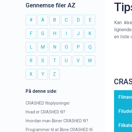
Tip
Gennemse filer AZ
#
A
B
C
D
E
Kan ikk
lignende
F
G
H
I
J
K
en liste
L
M
N
O
P
Q
R
S
T
U
V
W
X
Y
Z
CRAS
På denne side:
Filnav
CRASHED filoplysninger
Filudv
Hvad er CRASHED fil?
Hvordan man åbner CRASHED fil?
Filkat
Programmer til at åbne CRASHED fil