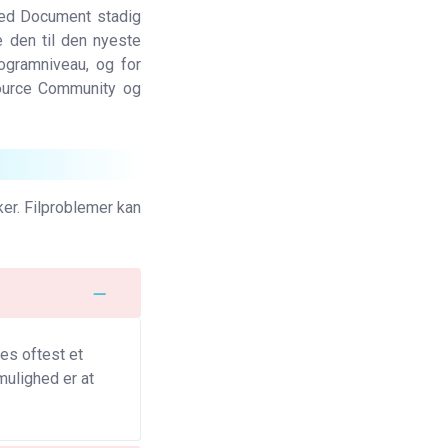
ved Document stadig
e den til den nyeste
rogramniveau, og for
Source Community og
er. Filproblemer kan
es oftest et
ulighed er at