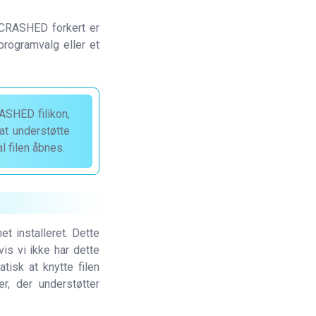
 CRASHED forkert er
rogramvalg eller et
SHED filikon,
at understøtte
l filen åbnes.
t installeret. Dette
s vi ikke har dette
tisk at knytte filen
r, der understøtter