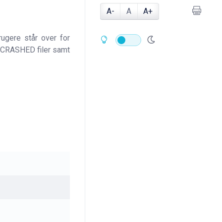
A-
A
A+
ugere står over for
r CRASHED filer samt