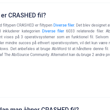
 er CRASHED fil?
d filtypen CRASHED er filtypen
Diverse filer
. Det blev designet 
l inkluderer kategorien
Diverse filer
6033 relaterede filer. 
t vises på 3 operativsystemer som en funktionel fil. Selvom
ller mindre succes på ethvert operativsystem, vil det kun være n
ows. Det anbefales at bruge AbiWord til at håndtere denne fil.
 af The AbiSource Community. Alternativt kan du bruge 2 andre p
dan man åbner CRASHED fil?