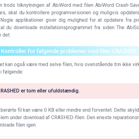
en trods tilknytningen af AbiWord med filen AbiWord Crash-Sa
es, skal du kontrollere programversionen og muligvis opdater
 Nogle applikationer giver dig mulighed for at opdatere fra p
kal du downloade installationsprogrammet fra siden The Abi
e det.
. Kontroller for følgende problemer med filen CRASHED
t kan også være med selve filen, hvis ovenstående trin ikke virk
i følgende:
 CRASHED er tom eller ufuldstændig.
berørte fil kan være 0 KB eller mindre end forventet. Dette skyld
lem under download af CRASHED-filen. Den eneste reparationsm
loade filen igen.