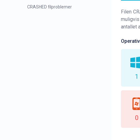
CRASHED filproblemer
Filen CR
muligvis
antallet
Operati
1
0