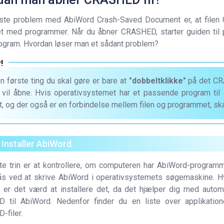
rste problem med AbiWord Crash-Saved Document er, at filen
t med programmer. Når du åbner CRASHED, starter guiden til p
ogram. Hvordan løser man et sådant problem?
n første ting du skal gøre er bare at
"dobbeltklikke"
på det CRA
 vil åbne. Hvis operativsystemet har et passende program til 
t, og der også er en forbindelse mellem filen og programmet, ska
. Installer AbiWord
te trin er at kontrollere, om computeren har AbiWord-programme
s ved at skrive AbiWord i operativsystemets søgemaskine. Hvi
 er det værd at installere det, da det hjælper dig med automa
 til AbiWord. Nedenfor finder du en liste over applikatione
filer.