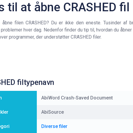
s til at åbne CRASHED fil
e åbne filen CRASHED? Du er ikke den eneste. Tusinder af br
 problemer hver dag. Nedenfor finder du tip til, hvordan du åbne
 over programmer, der understøtter CRASHED filer.
HED filtypenavn
n
AbiWord Crash-Saved Document
ikler
AbiSource
egori
Diverse filer